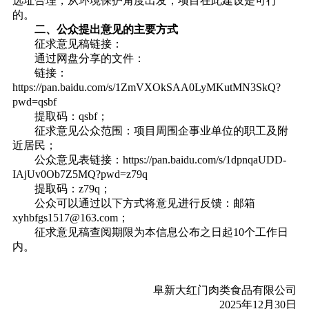
选址合理，从环境保护角度出发，项目在此建设是可行
的。
二、公众提出意见的主要方式
征求意见稿链接：
通过网盘分享的文件：
链
接
：
https://pan.baidu.com/s/1ZmVXOkSAA0LyMKutMN3SkQ?
pwd=qsbf
提取码
：
qsbf
；
征求意见公众范围：项目
周围
企事业单位的职工及附
近居民；
公众意见表链接：
https://pan.baidu.com/s/1dpnqaUDD-
IAjUv0Ob7Z5MQ?pwd=z79q
提取码
：
z79q
；
公众可以通过以下方式将意见进行反馈：邮箱
xyhbfgs1517@163.com
；
征求意见稿
查阅期限为本信息公布之日起
10个工作日
内
。
阜新大红门肉类食品有限公司
202
5
年
12
月
30
日