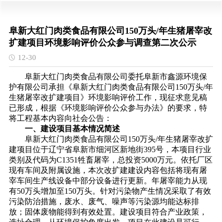
阜新大红门肉类食品有限公司150万头/年生猪屠宰改
扩建项目环境影响评价公众参与调查第二次公示
12-30
阜新大红门肉类食品有限公司委托阜新市鑫源环境保
护有限公司承担《阜新大红门肉类食品有限公司
150万头/年
生猪屠宰改扩建项目》环境影响评价工作，现征求意见稿
已形成，根据《环境影响评价公众参与办法》的要求，特
将工程基本内容向社会公告：
一、建设项目基本情况简述
阜新大红门肉类食品有限公司
150万头/年生猪屠宰改扩
建项目位于辽宁省阜新市细河区新地街395号，本项目行业
类别及代码为C1351牲畜屠宰，总投资5000万元。依托厂区
现有车间及附属设施，本次改扩建建设内容包括将现有屠
宰车间生产线设备中部分设备进行更新。年屠宰能力从现
有50万头增加至150万头。针对污染物产生情况采取了有效
污染防治措施，废水、废气、噪声等污染源均能达标排
放；固体废物能得到有效处置。建设项目符合产业政策，