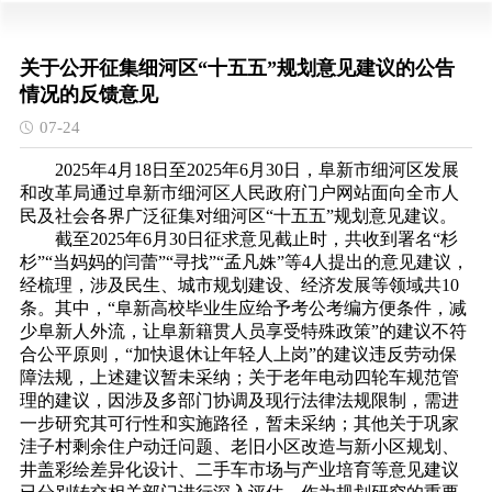
关于公开征集细河区“十五五”规划意见建议的公告
情况的反馈意见
07-24
2025年4月18日至2025年6月30日，阜新市细河区发展
和改革局通过阜新市细河区人民政府门户网站面向全市人
民及社会各界广泛征集对细河区“十五五”规划意见建议。
截至
2025年6月30日征求意见截止时，共收到署名“杉
杉”“当妈妈的闫蕾”“寻找”“孟凡姝”等4人提出的意见建议，
经梳理，涉及民生、城市规划建设、经济发展等领域共10
条。其中，“阜新高校毕业生应给予考公考编方便条件，减
少阜新人外流，让阜新籍贯人员享受特殊政策”的建议不符
合公平原则，“加快退休让年轻人上岗”的建议违反劳动保
障法规，上述建议暂未采纳；关于老年电动四轮车规范管
理的建议，因涉及多部门协调及现行法律法规限制，需进
一步研究其可行性和实施路径，暂未采纳；其他关于巩家
洼子村剩余住户动迁问题、老旧小区改造与新小区规划、
井盖彩绘差异化设计、二手车市场与产业培育等意见建议