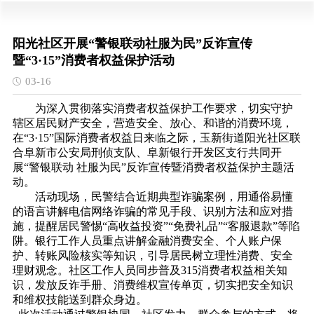
阳光社区开展“警银联动社服为民”反诈宣传
暨“3·15”消费者权益保护活动
03-16
为深入贯彻落实消费者权益保护工作要求，切实守护
辖区居民财产安全，营造安全、放心、和谐的消费环境，
在
“3·15”国际消费者权益日来临之际，玉新街道阳光社区联
合阜新市公安局刑侦支队、阜新银行开发区支行共同开
展“警银联动 社服为民”反诈宣传暨消费者权益保护主题活
动。
活动现场，民警结合近期典型诈骗案例，用通俗易懂
的语言讲解电信网络诈骗的常见手段、识别方法和应对措
施，提醒居民警惕“高收益投资”“免费礼品”“客服退款”等陷
阱。银行工作人员重点讲解金融消费安全、个人账户保
护、转账风险核实等知识，引导居民树立理性消费、安全
理财观念。社区工作人员同步普及315消费者权益相关知
识，发放反诈手册、消费维权宣传单页，切实把安全知识
和维权技能送到群众身边。