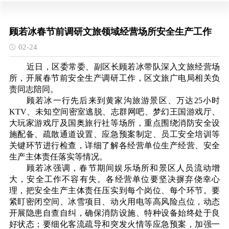
顾若冰春节前调研文旅领域经营场所安全生产工作
02-24
近日，区委常委、副区长顾若冰带队深入文旅经营场
所，开展春节前安全生产调研工作，区文旅广电局相关负
责同志陪同。
顾若冰一行先后来到黄家沟旅游景区、万达25小时
KTV、未知空间密室逃脱、志群网吧、梦幻王国游戏厅、
大玩家游戏厅及国奥旅行社等场所，重点围绕消防安全设
施配备、疏散通道设置、应急预案制定、员工安全培训等
关键环节进行检查，详细了解各经营单位生产经营、安全
生产主体责任落实等情况。
顾若冰强调，春节期间娱乐场所和景区人员流动增
大，安全工作不容有失。各经营单位要坚决摒弃侥幸心
理，把安全生产主体责任压实到每个岗位、每个环节。要
紧盯密闭空间、冰雪项目、动火用电等高风险点位，动态
开展隐患自查自纠，确保消防设施、特种设备始终处于良
好状态；要细化客流疏导和突发火情等应急预案，加强一