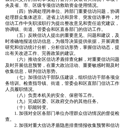
央及省、市、区级专项信访救助资金使用情况。
（四）协调处理跨单位、跨部门重要信访问题，协调
处理群众集体进京、进省上访和异常、突发信访事件，对
信访工作中失职渎职行为提出整改意见和责任追究建议，
协调镇、街道、管委会和区直各部门的信访工作。
（五）反映信访人提出的重要意见、问题和建议，及
时准确地报送信访信息，为领导决策提供依据，开展调查
研究和信访统计分析，分析信访形势，掌握信访动态，提
出有关改进工作、完善政策的建议。
（六）推动全区信访矛盾排查化解，对重要信访问题
及时开展信息预警，在重大政治活动、重要敏感时期及时
收集信息，研判信访形势。
（七）加强信访干部队伍建设，组织信访干部各项业
务培训。检查指导镇、街道，管委会和区直部门信访工作
人员履职情况。
（八）负责本机关的安全、保密等工作。
（九）完成区委、区政府交办的其他任务。
（十）职能转变。
1. 加强对全区各部门单位办理群众信访情况的督促检
查。
2. 加强对重大信访矛盾隐患排查情报收集预警和信访