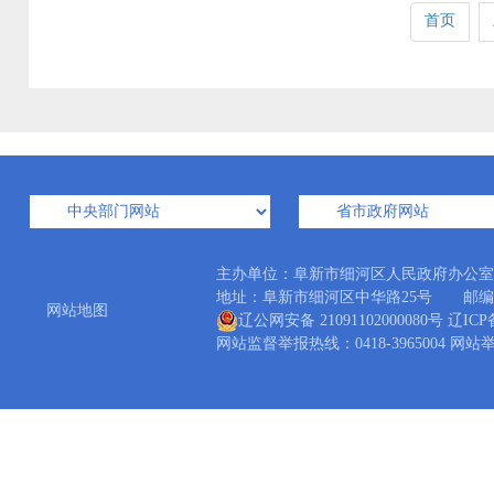
首页
主办单位：阜新市细河区人民政府办公
地址：阜新市细河区中华路25号 邮编：12300
网站地图
辽公网安备 21091102000080号
辽ICP备
网站监督举报热线：0418-3965004 网站举报