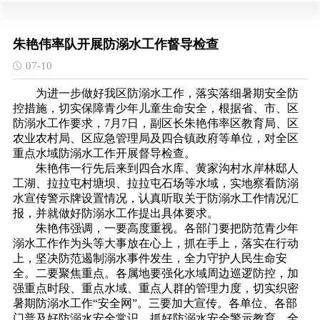
朱艳伟率队开展防溺水工作督导检查
07-10
为进一步做好我区防溺水工作，落实落细暑期安全防
控措施，切实保障青少年儿童生命安全，根据省、市、区
防溺水工作要求，
7月7日，副区长朱艳伟率区教育局、区
农业农村局、区应急管理局及四合镇政府等单位，对全区
重点水域防溺水工作开展督导检查。
朱艳伟一行先后来到四合水库、黄家沟村水岸林邸人
工湖、拉拉屯村塘坝、拉拉屯石场等水域，实地察看防溺
水宣传警示牌设置情况，认真听取关于防溺水工作情况汇
报，并就做好防溺水工作提出具体要求。
朱艳伟强调，
一要高度重视。
各部门要把防范青少年
溺水工作作为头等大事放在心上，抓在手上，落实在行动
上，坚决防范遏制溺水事件发生，全力守护人民生命安
全。
二要聚焦重点。
各属地要强化水域周边巡逻防控，加
强重点时段、重点水域、重点人群的管理力度，切实织密
暑期防溺水工作
“安全网”。
三要加大宣传。
各单位、各部
门普及好防溺水安全常识，抓好防溺水安全警示教育，全