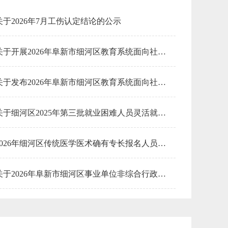
关于2026年7月工伤认定结论的公示
安全生产管理
中外合作办学
城市建设
关于开展2026年阜新市细河区教育系统面向社会公开招聘中小学教师现场资格审查的通知
食盐批发
教育资助
关于发布2026年阜新市细河区教育系统面向社会公开招聘中小学教师成绩查询的公告
放射性同位素
律师法律
关于细河区2025年第三批就业困难人员灵活就业社保补贴资金的公示
生态违规
固定资产投资
2026年细河区传统医学医术确有专长报名人员信息公示
医师资格证书
放射诊疗
关于2026年阜新市细河区事业单位非综合行政执法类岗位面向社会公开招聘拟聘用人员的公告（一）
技能鉴定
关于组织申报2024年度细河区科技创新引导激励政策（试行）的通知