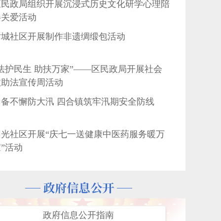
区民政局组织开展沉浸式历史文化研学心理陪
伴关爱活动
尹城社区开展制作非遗绸缎包活动
“法护民生 助扶万家”——区民政局开展社会
救助法宣传周活动
常备不懈防大汛 四合镇筑牢汛期安全防线
阳光社区开展“庆七一送健康中医药服务暖万
”活动
无偿献血工作筑牢民生健康保障防线——我区组织召开无
“辽蕾送暖·阜爱花开”——八一路小学开展品
格教育系列活动
精准培训强本领 蓄力提标惠民生——区民政
局深入基层开展社会救助业务专项培训
政府信息公开指南