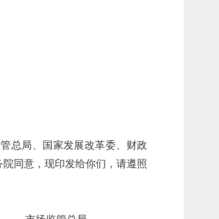
管总局、国家发展改革委、财政
务院同意，现印发给你们，请遵照