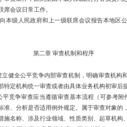
联席会议日常工作。
向本级人民政府和上一级联席会议报告本地区
第二章
审查机制和程序
立健全公平竞争内部审查机制，明确审查机构
部特定机构统一审查或者由具体业务机构初审后
平竞争审查应当遵循审查基本流程（可参考附
标准、分析是否适用例外规定。属于审查对象的
措施名称、涉及行业领域、性质类别、起草机构