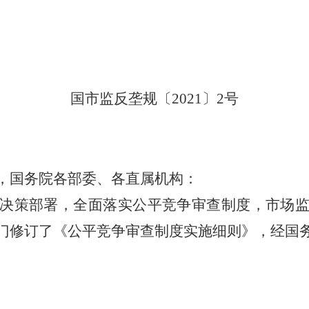
国市监反垄规〔
2021〕2号
，国务院各部委、各直属机构：
策部署，全面落实公平竞争审查制度，市场监
门修订了《公平竞争审查制度实施细则》，经国