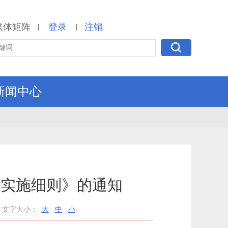
媒体矩阵
登录
注销
|
|
新闻中心
度实施细则》的通知
文字大小：
大
中
小