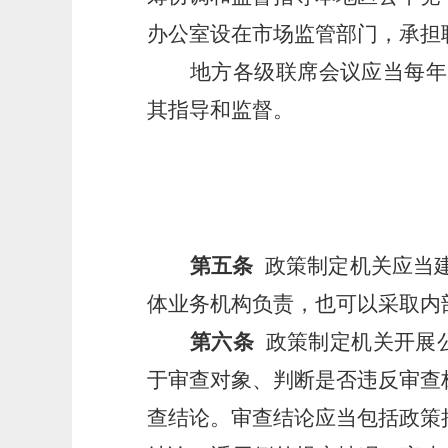
办公室设在市场监管部门，承担
地方各级联席会议应当每年
其指导和监督。
第五条
政策制定机关应当建
体业务机构负责，也可以采取内
第六条
政策制定机关开展公
于审查对象、判断是否违反审查
查结论。审查结论应当包括政策