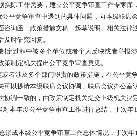
据实际工作需要，建立公平竞争审查工作专家库
公平竞争审查中遇到的具体问题，向本级联席
面咨询函、政策措施文稿、起草说明、相关法律
后及时研究回复。
制定过程中被多个单位或者个人反映或者举报
政策制定机关提出公平竞争审查意见。
或者涉及多个部门职责的政策措施，在公平竞
关可以提请本级联席会议协调。联席会议办公室
法协调一致的，由政策制定机关提交上级机关决
对本年度公平竞争审查工作进行总结，于次年1
总形成本级公平竞争审查工作总体情况，于次年