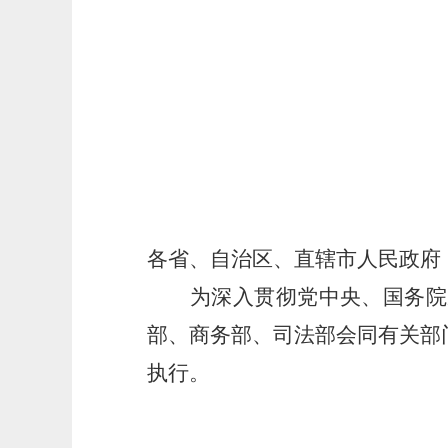
各省、自治区、直辖市人民政府
为深入贯彻党中央、国务院决
部、商务部、司法部会同有关部
执行。