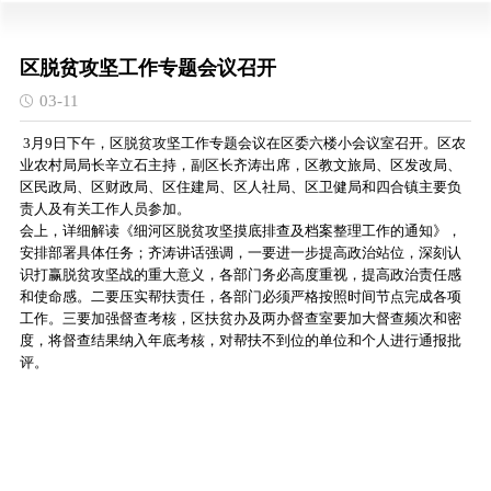
区脱贫攻坚工作专题会议召开
03-11
3月9日下午，区脱贫攻坚工作专题会议在区委六楼小会议室召开。区农
业农村局局长辛立石主持，副区长齐涛出席，区教文旅局、区发改局、
区民政局、区财政局、区住建局、区人社局、区卫健局和四合镇主要负
责人及有关工作人员参加。
会上，详细解读《细河区脱贫攻坚摸底排查及档案整理工作的通知》，
安排部署具体任务；齐涛讲话强调，一要进一步提高政治站位，深刻认
识打赢脱贫攻坚战的重大意义，各部门务必高度重视，提高政治责任感
和使命感。二要压实帮扶责任，各部门必须严格按照时间节点完成各项
工作。三要加强督查考核，区扶贫办及两办督查室要加大督查频次和密
度，将督查结果纳入年底考核，对帮扶不到位的单位和个人进行通报批
评。