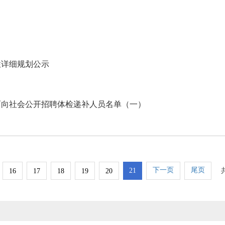
性详细规划公示
中面向社会公开招聘体检递补人员名单（一）
下一页
尾页
21
16
17
18
19
20