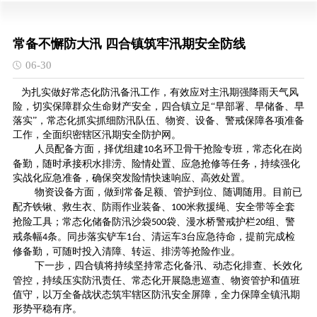
常备不懈防大汛 四合镇筑牢汛期安全防线
06-30
为扎实做好常态化防汛备汛工作，有效应对主汛期强降雨天气风
险，切实保障群众生命财产安全，四合镇立足
“早部署、早储备、早
落实”，常态化抓实抓细防汛队伍、物资、设备、警戒保障各项准备
工作，全面织密辖区汛期安全防护网。
人员配备方面，择优组建
名环卫骨干抢险专班，常态化在岗
10
备勤，随时承接积水排涝、险情处置、应急抢修等任务，持续强化
实战化应急准备，确保突发险情快速响应、高效处置。
物资设备方面，做到常备足额、管护到位、随调随用。目前已
配齐铁锹、救生衣、防雨作业装备、
米救援绳、安全带等全套
100
抢险工具；常态化储备防汛沙袋
袋、漫水桥警戒护栏
组、警
500
20
戒条幅
条。同步落实铲车
台、清运车
台应急待命，提前完成检
4
1
3
修备勤，可随时投入清障、转运、排涝等抢险作业。
下一步，四合镇将持续坚持常态化备汛、动态化排查、长效化
管控，持续压实防汛责任、常态化开展隐患巡查、物资管护和值班
值守，以万全备战状态筑牢辖区防汛安全屏障，全力保障全镇汛期
形势平稳有序。