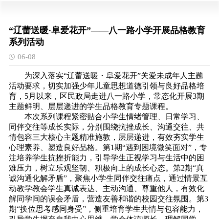
“辽蕾送暖·阜爱花开”——八一路小学开展品格教育
系列活动
06-08
为深入落实
“辽蕾送暖・阜爱花开”关爱未成年人主题
活动要求，切实加强少年儿童思想道德引领与良好品格培
育，5月以来，区民政局走进八一路小学，常态化开展3期
主题鲜明、层层递进的学生品格教育专题课程。
本次系列课程紧密贴合小学生情绪管理、日常学习、
同伴交往等成长实际，分别围绕抗挫成长、沟通交往、共
情包容三大核心主题精准施教，层层递进，有效夯实学生
心理素养、塑造良好品格。第
1期“遇到困境微笑面对”，专
注培养学生抗挫折能力，引导学生正视学习与生活中的困
难压力，树立乐观坚韧、积极向上的成长心态。第2期“真
诚沟通化解矛盾”，聚焦小学生同伴交往痛点，通过情景互
动教学教会学生真诚表达、主动沟通、尊重他人，有效化
解同学间的误会矛盾，营造友善和谐的校园交往氛围。第3
期“换位思考感同身受”，侧重培育学生共情与包容能力，