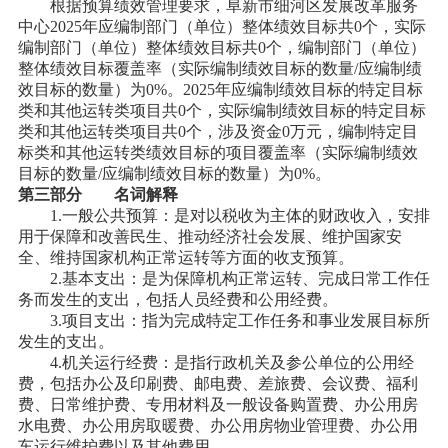
根据预算绩效管理要求，
阜新市细河区
发展改革
服务
中心
2025年应编制部门（单位）整体绩效目标共
0
个，实际
编制部门（单位）整体绩效目标共
0
个，编制部门（单位）
整体绩效目标覆盖率（实际编制绩效目标的数量
/应编制绩
效目标的数量）为
0
%。2025年应编制绩效目标的特定目标
类和其他运转类项目共
0
个，实际编制绩效目标的特定目标
类和其他运转类项目共
0
个，涉及资金
0
万元，编制特定目
标类和其他运转类绩效目标的项目覆盖率（实际编制绩效
目标的数量
/应编制绩效目标的数量）为
0
%。
第三部分 名词解释
1.一般公共预算：是对以税收为主体的财政收入，安排
用于保障和改善民生、推动经济社会发展、维护国家安
全、维持国家机构正常运转等方面的收支预算。
2.基本支出：是为保障机构正常运转、完成日常工作任
务而发生的支出，包括人员经费和公用经费。
3.项目支出：指为完成特定工作任务和事业发展目标所
发生的支出。
4.机关运行经费：是指行政机关及参公单位的公用经
费，包括办公及印刷费、邮电费、差旅费、会议费、福利
费、日常维护费、专用材料及一般设备购置费、办公用房
水电费、办公用房取暖费、办公用房物业管理费、办公用
车运行维护费以及其他费用。