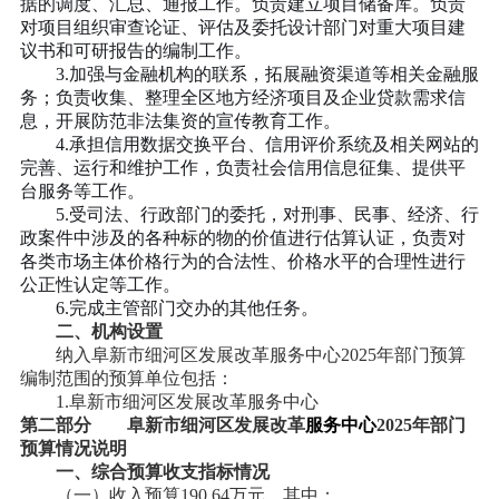
据的调度、汇总、通报工作。负责建立项目储备库。负责
对项目组织审查论证、评估及委托设计部门对重大项目建
议书和可研报告的编制工作。
3.加强与金融机构的联系，拓展融资渠道等相关金融服
务；负责收集、整理全区地方经济项目及企业贷款需求信
息，开展防范非法集资的宣传教育工作。
4.承担信用数据交换平台、信用评价系统及相关网站的
完善、运行和维护工作，负责社会信用信息征集、提供平
台服务等工作。
5.受司法、行政部门的委托，对刑事、民事、经济、行
政案件中涉及的各种标的物的价值进行估算认证，负责对
各类市场主体价格行为的合法性、价格水平的合理性进行
公正性认定等工作。
6.完成主管部门交办的其他任务。
二、机构设置
纳入
阜新市细河区
发展改革
服务中心
2025年部门预算
编制范围的预算单位包括：
1.
阜新市细河区
发展改革
服务中心
第二部分
阜新市细河区
发展改革
服务中心
2025年部门
预算情况说明
一、综合预算收支指标情况
（一）收入预算
190.64
万元，其中：