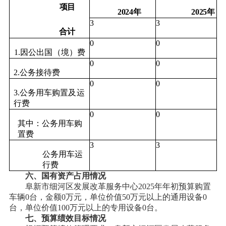
项目
2024
年
2025
年
3
3
合计
0
0
1.因公出国（境）费
0
0
2.公务接待费
0
0
3.公务用车购置及运
行费
0
0
其中：公务用车购
置费
3
3
公务用车运
行费
六、国有资产占用情况
阜新市细河区
发展改革
服务中心
2025年年初预算购置
车辆0台，金额0万元，单位价值50万元以上的通用设备0
台，单位价值100万元以上的专用设备0台。
七、预算绩效目标情况