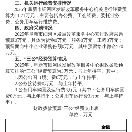
三、机关运行经费安排情况
2025年
阜新市细河区
发展改革
服务中心
机关运行经费预
算为
11.71
万元，主要包括
办公费、工会经费、
委托业务
费、公务用车运行维护费
。
四、政府采购情况
2025年
阜新市细河区
发展改革
服务中心
安排政府采购
预算
0万元，具体为货物0万元，服务0万元，工程0万元；
预留面向中小企业采购份额0万元，其中预留给小微企业0
万元。
五、
“三公”经费预算情况
2025年，
阜新市细河区
发展改革
服务中心
财政拨款预
算安排的
“三公”经费预算为
3
万元，与上年持平。其中：
1.因公出国（境）费0万元，与上年持平。
2.公务接待费0万元，与上年持平。
3.公务用车购置及运行费
3
万元（其中：公务用车购置
费
0万元，与上年持平；公务用车运行费
3
万元，与上年持
平）。
财政拨款预算
“三公”经费支出表
单位：万元
金额