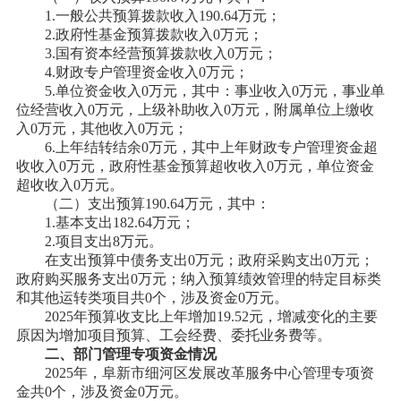
1.一般公共预算拨款收入
190.64
万元；
2.政府性基金预算拨款收入0万元；
3.国有资本经营预算拨款收入0万元；
4.财政专户管理资金收入0万元；
5.单位资金收入0万元，其中：事业收入0万元，事业单
位经营收入0万元，上级补助收入0万元，附属单位上缴收
入0万元，其他收入0万元；
6.上年结转结余0万元，其中上年财政专户管理资金超
收收入0万元，政府性基金预算超收收入0万元，单位资金
超收收入0万元。
（二）支出预算
190.64
万元，其中：
1.基本支出
182.64
万元；
2.项目支出
8
万元。
在支出预算中债务支出
0万元；政府采购支出0万元；
政府购买服务支出0万元；纳入预算绩效管理的特定目标类
和其他运转类项目共
0
个，涉及资金
0
万元。
2025年预算收支比上年增加
19.52
元，增减变化的主要
原因为
增加项目预算、工会经费、委托业务费等
。
二、部门管理专项资金情况
2025年，
阜新市细河区
发展改革
服务中心
管理专项资
金共
0个，涉及资金0万元。