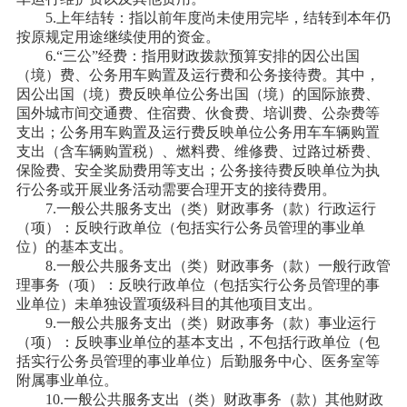
5.上年结转：指以前年度尚未使用完毕，结转到本年仍
按原规定用途继续使用的资金。
6.“三公”经费：指用财政拨款预算安排的因公出国
（境）费、公务用车购置及运行费和公务接待费。其中，
因公出国（境）费反映单位公务出国（境）的国际旅费、
国外城市间交通费、住宿费、伙食费、培训费、公杂费等
支出；公务用车购置及运行费反映单位公务用车车辆购置
支出（含车辆购置税）、燃料费、维修费、过路过桥费、
保险费、安全奖励费用等支出；公务接待费反映单位为执
行公务或开展业务活动需要合理开支的接待费用。
7.一般公共服务支出（类）财政事务（款）行政运行
（项）：反映行政单位（包括实行公务员管理的事业单
位）的基本支出。
8.一般公共服务支出（类）财政事务（款）一般行政管
理事务（项）：反映行政单位（包括实行公务员管理的事
业单位）未单独设置项级科目的其他项目支出。
9.一般公共服务支出（类）财政事务（款）事业运行
（项）：反映事业单位的基本支出，不包括行政单位（包
括实行公务员管理的事业单位）后勤服务中心、医务室等
附属事业单位。
10.一般公共服务支出（类）财政事务（款）其他财政