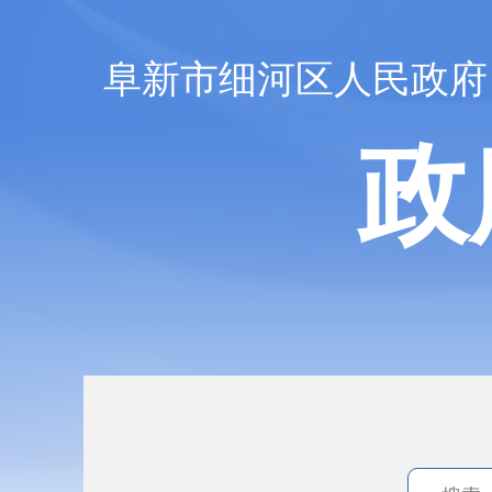
阜新市细河区人民政府
政