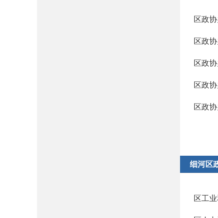
区政协
区政协
区政协
区政协
区政协
细河区
区工业