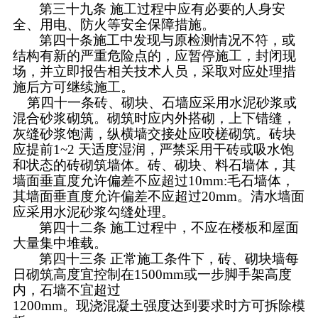
第三十九条
施工过程中应有必要的人身安
全、用电、
防火等安全保障措施。
第四十条施工中发现与原检测情况不符，或
结构有新
的严重危险点的，应暂停施工，封闭现
场，并立即报告相关
技术人员，采取对应处理措
施后方可继续施工。
第四十一条砖、砌块、石墙应采用水泥砂浆或
混合砂
浆砌筑。砌筑时应内外搭砌，上下错缝，
灰缝砂浆饱满，纵
横墙交接处应咬槎砌筑。砖块
应提前
1~2 天适度湿润，严
禁采用干砖或吸水饱
和状态的砖砌筑墙体。砖、砌块、料石
墙体，其
墙面垂直度允许偏差不应超过
10mm:毛石墙体，
其
墙面垂直度允许偏差不应超过
20mm。清水墙面
应采用水泥砂浆勾缝处理。
第四十二条
施工过程中，不应在楼板和屋面
大量集中
堆载。
第四十三条
正常施工条件下，砖、砌块墙每
日砌筑高
度宜控制在
1500mm或一步脚手架高度
内，石墙不宜超过
1200mm。现浇混凝土强度达到要求时方可拆除模