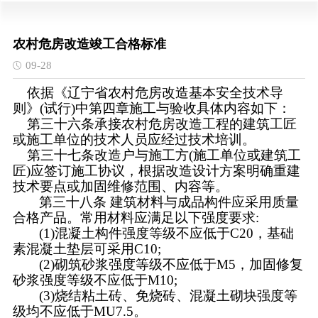
农村危房改造竣工合格标准
09-28
依据《辽宁省农村危房改造基本安全技术导
则》
(试行)中第四章施工与验收具体内容如下：
第三十六条承接农村危房改造工程的建筑工匠
或施工
单位的技术人员应经过技术培训。
第三十七条改造户与施工方
(施工单位或建筑工
匠)
应签订施工协议，根据改造设计方案明确重建
技术要点或加固维修范围、内容等。
第三十八条
建筑材料与成品构件应采用质量
合格产
品。常用材料应满足以下强度要求
:
(1)混凝土构件强度等级不应低于C20，基础
素混凝土
垫层可采用
C10;
(2)砌筑砂浆强度等级不应低于M5，加固修复
砂浆强
度等级不应低于
M10;
(3)烧结粘土砖、免烧砖、混凝土砌块强度等
级均不
应低于
MU7.5。