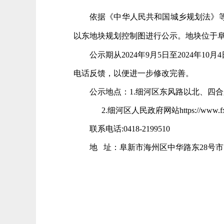
依据《中华人民共和国城乡规划法》
以东地块规划控制图进行公示。地块位于
公示期从
2024年
9
月
5
日至
2024年
10
月
4
电话反馈，以便进一步修改完善。
公示地点：
1.
细河区东风路以北、四合
2.
细河
区人民政府网站https://www.fxx
联系电话
:0418-2199510
地
址：阜新市海州区中华路东28号市