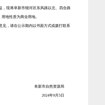
益，现将阜新市
细河区东风路以北、四合路
，用地性质为
商业
用地。
意见，请在公示期内以书面方式或拨打联系
阜新市自然资源局
2024年
9
月
5
日