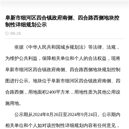
阜新市细河区四合镇政府南侧、四合路西侧地块控
制性详细规划公示
08-26
依据《中华人民共和国城乡规划法》等法律、法规，
为维护公共利益，保障相关单位和个人的合法权益，现将
阜新市
细河区四合镇政府南侧、四合路西侧
地块规划
控制
图
进行公示。地块位于阜新市
细河区四合镇政府南侧、四
合路西侧
，用地面积
2400
平方米，用地性质为
其他公用设
施
用地。
公示期从
2024年
8
月
26
日至
2024年
9
月
24
日。公示期内
相关单位和个人如对该控制性详细规划内容有任何意见，