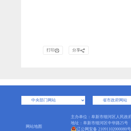
打印
分享
主办单位：阜新市细河区人民政
地址：阜新市细河区中华路25号 邮编：
网站地图
辽公网安备 21091102000080号