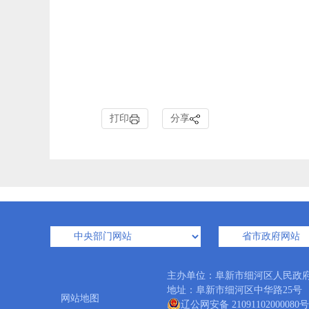
打印
分享
主办单位：阜新市细河区人民政
地址：阜新市细河区中华路25号 邮编：
网站地图
辽公网安备 21091102000080号