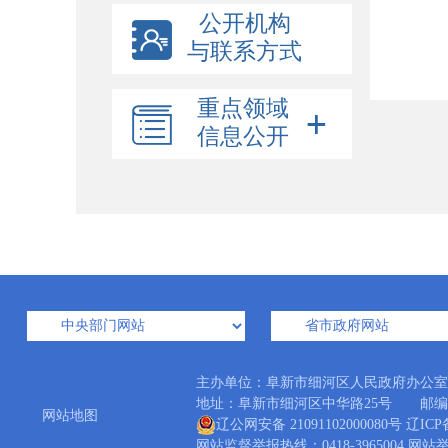
公开机构
与联系方式
重点领域
信息公开
主办单位：阜新市细河区人民政府办公
地址：阜新市细河区中华路25号 邮编：12300
网站地图
辽公网安备 21091102000080号
辽ICP备
网站监督举报热线：0418-3965004 网站举报