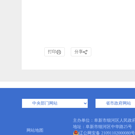
打印
分享
主办单位：阜新市细河区人民政
地址：阜新市细河区中华路25号 邮编：
网站地图
辽公网安备 21091102000080号