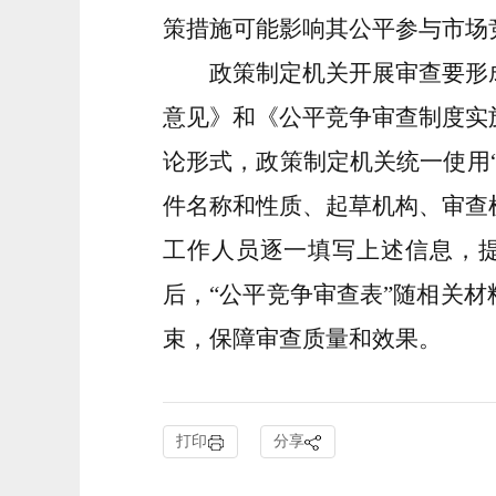
策措施可能影响其公平参与市场
政策制定机关开展审查要形成
意见》和《公平竞争审查制度实
论形式，政策制定机关统一使用
件名称和性质、起草机构、审查
工作人员逐一填写上述信息，
后，“公平竞争审查表”随相关
束，保障审查质量和效果。
打印
分享