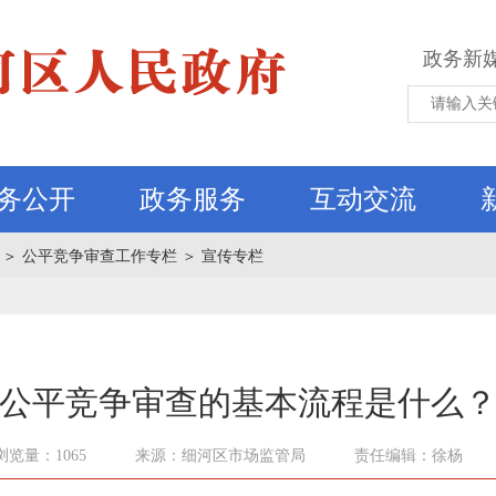
政务新
务公开
政务服务
互动交流
＞
公平竞争审查工作专栏
＞
宣传专栏
公平竞争审查的基本流程是什么
浏览量：1065
来源：细河区市场监管局
责任编辑：徐杨