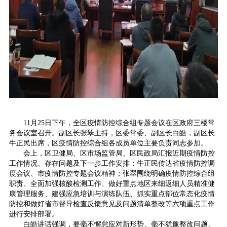
11月25日下午，全区疫情防控综合组专题会议在区政府三楼常
务会议室召开。副区长张翠主持，区委常委、副区长白皓，副区长
牛正民出席，区疫情防控综合组各成员单位主要负责同志参加。
会上，区卫健局、区市场监管局、区民政局汇报近期疫情防控
工作情况、存在问题及下一步工作安排；牛正民传达省疫情防控调
度会议、市疫情防控专题会议精神；张翠围绕明确疫情防控综合组
职责、全面加强核酸检测工作、做好重点地区来细返细人员精准健
康管理服务、建强应急培训与演练队伍、抓实重点部位常态化疫情
防控和做好省市督导检查反馈意见及问题清单整改等六项重点工作
进行安排部署。
白皓讲话强调，要毫不懈怠应对新形势、毫不犹豫整改问题、