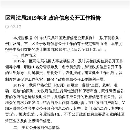
区司法局2019年度 政府信息公开工作报告
02-17
本报告根据《中华人民共和国政府信息公开条例》（以下简称条
例）及省、市
、区
关于政府信息公开工作的有关规定编制而成。本年度
报告中所列数据的统计期限自2019年1月1日起至12月31日止。
一、总体情况
2019年，区司法局根据人事变动情况，及时调整政务信息公开工作
领导小组，明确 1 名分管领导及 1 名专员负责，
加强
政务信息公开工作
的组织
领导，明确职责，细化分工，强化措施，建立健全工作机制，以
制度建设促进工作落实，确保了政府信息公开工作顺利开展。
2019年，我局严格按照《条例》的规定
，
遵循“全面、及时、准
确、规范”的原则，对政府信息进行属性选择和保密审查，既保障应当公
开的政府信息能够及时公开，又确保不应公开的政府信息不被公开。以
群众的需求为出发点，结合自身工作特点和职责，在区政府门户网站、V
细河微信公众号主动公开政府信息25条，其中，部门动态21条，机构职
责1条，预决算2条，年度报告1条。不予公开政府信息主要是涉密的社区
矫正业务及向上级请示信息。
二、
主动公开政府信息情况