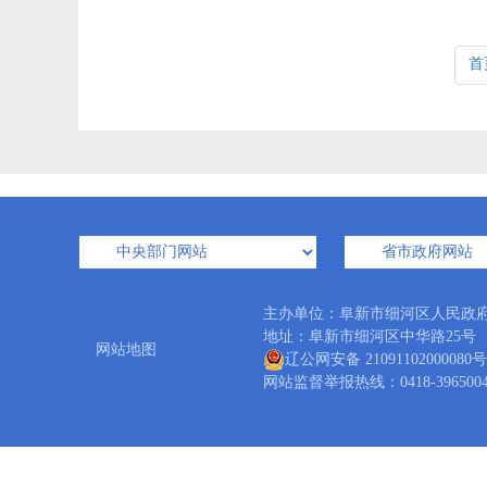
首
主办单位：阜新市细河区人民政
地址：阜新市细河区中华路25号 邮编：
网站地图
辽公网安备 21091102000080号
网站监督举报热线：0418-3965004