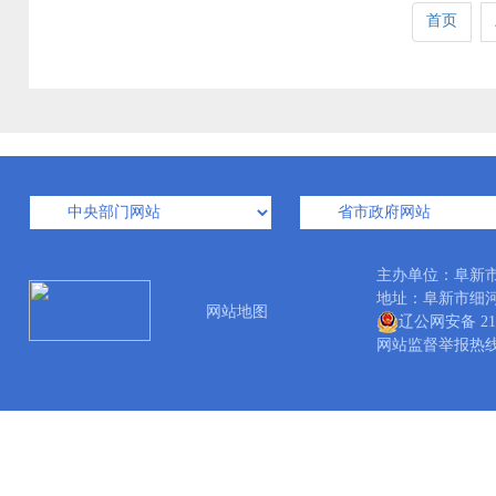
首页
主办单位：阜新
地址：阜新市细河区中
网站地图
辽公网安备 210
网站监督举报热线：04