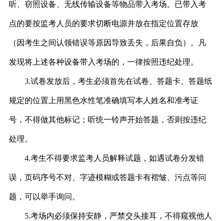
听、窃照设备、无线传输设备等物品带入
考场
。
已带入考
点的
要按监考人员的要求切断电源并放在指定位置存放
（因考生之间认领错误等原因导致丢失，后果自负）。凡
发现将上述各种设备带入考场的，一律按照违纪处理。
3.试卷发放后，考生必须首先在试卷、答题卡
、
答题纸
规定的位置上用黑色水性笔准确填写本人姓名和准考证
号，不得做其他标记；听统一铃声开始答题，否则按违纪
处理。
4.考生不得要求监考人员解释试题，如遇试卷分发错
误，页码序号不对、字迹模糊或答题卡有褶皱、污点等问
题，可以举手询问。
5.考场内必须保持安静，严禁交头接耳，不得窥视他人