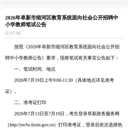
2026年阜新市细河区教育系统面向社会公开招聘中
小学教师笔试公告
07-06
按照《
2026年阜新市细河区教育系统面向社会公开招
聘中小学教师公告》要求，现将笔试有关事宜公告如下：
一、笔试时间、地点
202
6
年
7
月
19
日上午
9:00-11:
3
0
（具体地点详见准考
证）。
二、准考证打印
202
6
年
7
月
13
日至
7
月
19
日
，
考生
登录阜新政务服务网
（
http://zwfw.fuxin.gov.cn）打印准考证，登录后依次选择热