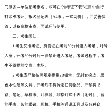
门服务→单位招考报名，即可在“准考证下载”栏目中自行
打印准考证、报名登记表（A4纸，一式两份），并妥善保
管，以备资格审查、面试环节使用。
三、考生须知
1.考生凭准考证、身份证在考前50分钟进入考场，对号
入座，开考
30
分钟后一律禁止进入
考场
。考试过程中，考
生不得提前交卷、离场。
2.考生应严格按照规定携带2B铅笔、
无封套
橡皮、黑
色水性笔等文具，开考后不得传递任何物品。严禁将书
籍、笔记、草稿纸、计算器、非指针式手表（闹钟）、智
能手表、
智能眼镜、
耳机、手机等通讯工具以及各种窃