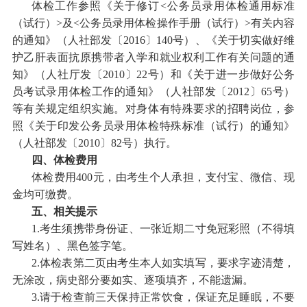
体检工作参照《关于修订
<公务员录用体检通用标准
（试行）>及<公务员录用体检操作手册（试行）>有关内容
的通知》（人社部发〔2016〕140号）、《关于切实做好维
护乙肝表面抗原携带者入学和就业权利工作有关问题的通
知》（人社厅发〔2010〕22号）和《关于进一步做好公务
员考试录用体检工作的通知》（人社部发〔2012〕65号）
等有关规定组织实施。对身体有特殊要求的招聘岗位，参
照《关于印发公务员录用体检特殊标准（试行）的通知》
（人社部发〔2010〕82号）执行。
四、体检费用
体检费用
400元，由考生个人承担，支付宝、微信、现
金均可缴费。
五、相关提示
1.考生须携带身份证、一张近期二寸免冠彩照（不得填
写姓名）、黑色签字笔。
2.体检表第二页由考生本人如实填写，要求字迹清楚，
无涂改，病史部分要如实、逐项填齐，不能遗漏。
3.请于检查前三天保持正常饮食，保证充足睡眠，不要