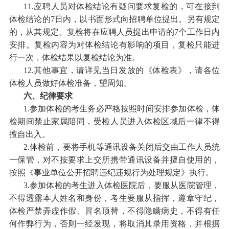
11.应聘人员对体检结论有疑问要求复检的，可在接到
体检结论的7日内，以书面形式向招聘单位提出。另有规定
的，从其规定。复检将在应聘人员提出申请的7个工作日内
安排。复检内容为对体检结论有影响的项目，复检只能进
行一次，体检结果以复检结论为准。
12.其他事宜，请详见当日发放的《体检表》，请各位
体检人员做好体检准备，望周知。
六、纪律要求
1.参加体检的考生务必严格按照时间安排参加体检，体
检期间禁止家属陪同，受检人员进入体检区域后一律不得
擅自出入。
2.体检前，要将手机等通讯设备关闭后交由工作人员统
一保管，对不按要求上交所携带通讯设备并擅自使用的，
按照《事业单位公开招聘违纪违规行为处理规定》执行。
3.参加体检的考生进入体检医院后，要服从医院管理，
不得透露本人姓名和身份，考生要服从指挥，遵章守纪，
体检严禁弄虚作假、冒名顶替，不得隐瞒病史，不得有任
何作弊行为，否则一经发现，将取消其录用资格，并根据