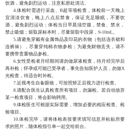
饮酒，避免剧烈运动，注意私密处清洁。
4.体检时需进行采血、B超等项检查，体检前一天晚上
宜清淡饮食，晚上八点后禁食，保证充足睡眠，不要饮
酒，避免剧烈运动；体检当日早晨须空腹，禁食、禁水，
禁止吸烟；留取尿标本时，尽量留取中段尿，9-10mL。
5.请避免穿戴有金属饰品及印花的衣物（包括连衣裙和
连裤袜），尽量穿纯棉衣物参检；为避免财物丢失，请不
要携带贵重物品参检。
6.女性受检者月经期间请勿做尿液检查，待月经完毕后
再补检；怀孕或可能已受孕者，事先告知医护人员，勿做X
光检查，待适合时补检。
7.近视考生自备眼镜，可按照矫正后视力进行检查。
8.请配合医生认真检查所有项目，勿漏检。若自动放弃
某一检查项目，将会影响聘用。
9.体检医生可根据实际需要，增加必要的相应检查、检
验项目。
10.体检完毕，请将体检表按要求填写信息并粘贴所要
求的照片，随体检指引单一起交给前台。