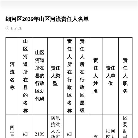
细河区2026年山区河流责任人名单
05-26
山
责
责
区
任
任
山区
河
人
人
河道
责
责
河
道
所
所
所在
责任
任
责任
任
流
所
在
在
县的
人类
人
人单
人
名
在
行
行
行政
型
姓
位
职
称
县
政
政
区划
名
务
的
区
区
代码
名
名
层
称
称
级
防汛
区
抗洪
委
四
人民
细河
副
官
细
2109
细
政府
李
区人
书