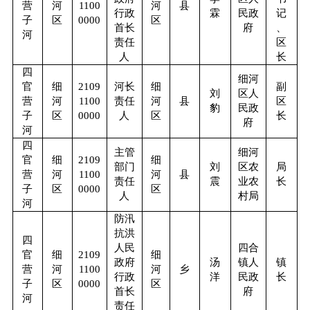
营
河
1100
河
县
行政
霖
民政
记
子
区
0000
区
首长
府
、
河
责任
区
人
长
四
细河
官
细
2109
河长
细
副
刘
区人
营
河
1100
责任
河
县
区
豹
民政
子
区
0000
人
区
长
府
河
四
主管
细河
官
细
2109
细
部门
刘
区农
局
营
河
1100
河
县
责任
震
业农
长
子
区
0000
区
人
村局
河
防汛
抗洪
四
人民
四合
官
细
2109
细
政府
汤
镇人
镇
营
河
1100
河
乡
行政
洋
民政
长
子
区
0000
区
首长
府
河
责任