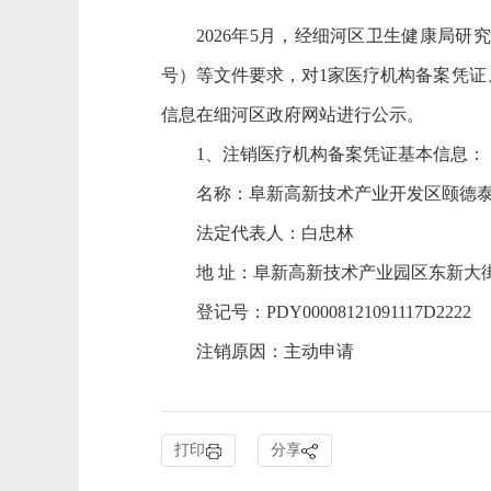
202
6
年
5
月
，经
细河区卫生健康局
研究
号
）等文件要求，对
1
家医疗机构
备案凭
证
信息
在细河区政府网站进行
公示
。
1、
注销医疗机构
备案凭证
基本信息：
名称
：
阜新高新技术产业开发区颐德
法定代表人：
白忠林
地
址：
阜新高新技术产业园区东新大
登记号
：
PDY00008121091117D2222
注销原因：
主动申请
打印
分享