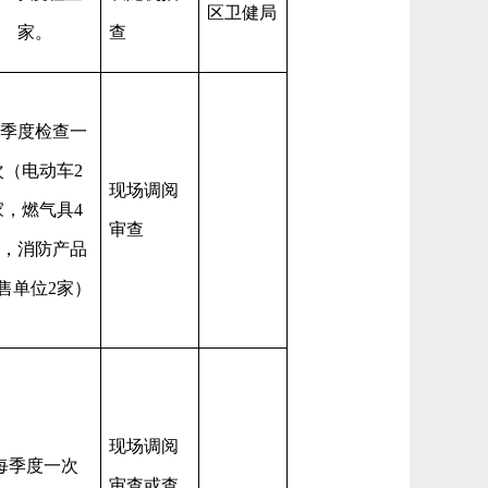
区卫健局
家。
查
季度检查一
次（电动车
2
现场调阅
家，燃气具4
审查
，消防产品
售单位2家）
现场调阅
每季度一次
审查或查