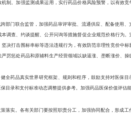
数机制。加强监测成果运用，实行药品价格风险预警，以有效竞
化跨部门联合监管，加强药品审评审批、流通供应、配备使用、
成本调查、约谈提醒、公开问询等措施督促企业规范价格行为。
。坚决打击围标串标等违法违规行为，有效防范非理性竞价中标
法严厉惩处药品和原辅料生产经营领域以缺逼涨、垄断涨价、操
。健全药品真实世界研究框架、规则和程序，鼓励支持对医保目
医保目录和支付标准动态调整提供参考。加强药品医保价值评估
政策落实。各有关部门要按照职责分工，加强协同配合，形成工