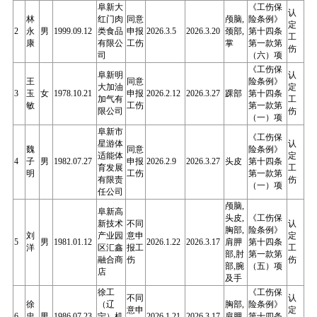
阜新大
《工伤保
认
林
红门肉
同意
颅脑,
险条例》
定
2
永
男
1999.09.12
类食品
申报
2026.3.5
2026.3.20
颈部,
第十四条
工
康
有限公
工伤
掌
第一款第
伤
司
（六）项
《工伤保
阜新明
认
王
同意
险条例》
大加油
定
3
玉
女
1978.10.21
申报
2026.2.12
2026.3.27
踝部
第十四条
加气有
工
敏
工伤
第一款第
限公司
伤
（一）项
阜新市
《工伤保
星游体
认
魏
同意
险条例》
适能体
定
4
子
男
1982.07.27
申报
2026.2.9
2026.3.27
头皮
第十四条
育发展
工
明
工伤
第一款第
有限责
伤
（一）项
任公司
颅脑,
阜新高
头皮,
《工伤保
新技术
不同
认
胸部,
险条例》
刘
产业园
意申
定
5
男
1981.01.12
2026.1.22
2026.3.17
肩胛
第十四条
洋
区汇鑫
报工
工
部,肘
第一款第
融合商
伤
伤
部,腕
（五）项
店
及手
徐工
《工伤保
不同
认
徐
（辽
胸部,
险条例》
意申
定
6
忠
男
1986.07.23
宁）机
2026.1.21
2026.3.17
肩胛
第十四条