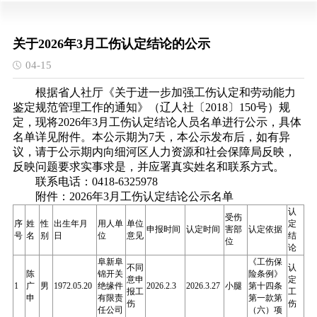
关于2026年3月工伤认定结论的公示
04-15
根据省人社厅《关于进一步加强工伤认定和劳动能力
鉴定规范管理工作的通知》（辽人社
〔
2018〕150号
）规
定，现将
2026年3月工伤认定结论人员名单进行公示，具体
名单详见附件。本公示期为7天，本公示发布后，如有异
议，请于公示期内向细河区人力资源和社会保障局反映，
反映问题要求实事求是，并应署真实姓名和联系方式。
联系电话：
0418-6325978
附件：
2026年3月工伤认定结论公示名单
认
受伤
序
姓
性
出生年月
用人单
单位
定
申报时间
认定时间
害部
认定依据
号
名
别
日
位
意见
结
位
论
阜新阜
《工伤保
不同
认
陈
锦开关
险条例》
意申
定
1
广
男
1972.05.20
绝缘件
2026.2.3
2026.3.27
小腿
第十四条
报工
工
申
有限责
第一款第
伤
伤
任公司
（六）项