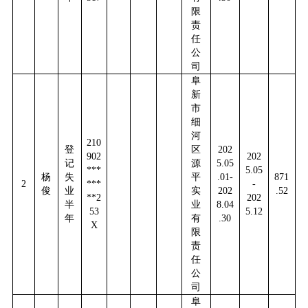
限
责
任
公
司
阜
新
市
细
河
210
登
区
202
902
202
记
源
5.05
***
5.05
杨
失
平
.01-
871
2
***
-
俊
业
实
202
.52
**2
202
半
业
8.04
53
5.12
年
有
.30
X
限
责
任
公
司
阜