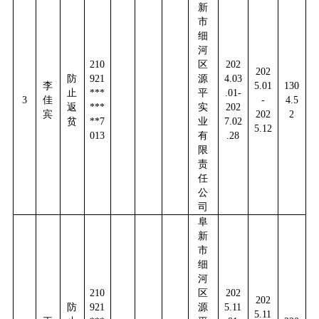
新
市
细
河
210
区
202
202
防
921
源
4.03
李
5.01
130
止
***
平
.01-
3
佳
-
4.5
返
***
实
202
宾
202
2
贫
**7
业
7.02
5.12
013
有
.28
限
责
任
公
司
阜
新
市
细
河
210
区
202
202
防
921
源
5.11
5.11