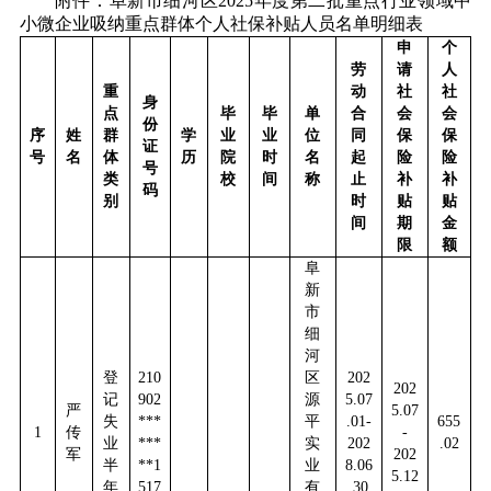
附件：阜新市细河区
202
5
年
度第二批重点行业领域中
小微企业吸纳重点群体个人
社保补贴人员名单明细表
申
个
劳
请
人
重
动
社
社
身
点
毕
毕
单
合
会
会
份
序
姓
群
学
业
业
位
同
保
保
证
号
名
体
历
院
时
名
起
险
险
号
类
校
间
称
止
补
补
码
别
时
贴
贴
间
期
金
限
额
阜
新
市
细
河
登
210
区
202
202
记
902
源
5.07
严
5.07
失
***
平
.01-
655
1
传
-
业
***
实
202
.02
军
202
半
**1
业
8.06
5.12
年
517
有
.30