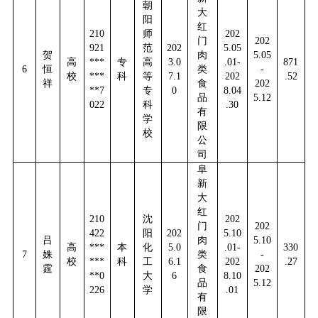
朝
大
阳
红
210
师
202
门
202
921
范
202
5.05
贺
肉
5.05
高
***
专
高
3.0
.01-
871
6
恒
类
-
校
***
科
等
7.1
202
.52
祥
食
202
**7
专
0
8.04
品
5.12
022
科
.30
有
学
限
校
公
司
阜
新
大
红
210
沈
202
门
202
422
阳
202
5.10
吕
肉
5.10
高
***
本
化
5.0
.01-
330
7
姝
类
-
校
***
科
工
6.1
202
.27
霆
食
202
**0
大
6
8.10
品
5.12
226
学
.01
有
限