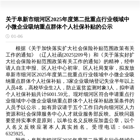
关于阜新市细河区2025年度第二批重点行业领域中
小微企业吸纳重点群体个人社保补贴的公示
01-06
根据《
关于加快落实扩大社会保险补贴范围政策有关
工作的通知
》（
辽人社函
[202
5
]
209
号）
和《关于落实好扩
大社会保险补贴范围政策有关工作的通知》
的精神，经申
请人自主申报、区人社中心初审、区人社局复审，拟发放
阜新市细河区
202
5
年度
第二批重点行业领域中小微企业吸
纳重点群体个人
社保补贴，
3
家企业
吸纳登记失业半年以上
人员
4
名，
高校毕业生
2人，防止返贫监测对象3人，
拟申请
个人
社保补贴共计
6001.59
元。现对细河区符合申请
重点行
业领域中小微企业吸纳重点群体个人
社保补贴政策条件的
人员予以公示，如有异议请于五个工作日内向细河区人力
资源和社会保障服务中心人才就业服务部反映。反映问题
要坚持实事求是原则，以单位名义反映应加盖公章，以个
人名义反映应署本人真实姓名。受理电话：
0418-
63259
25
。