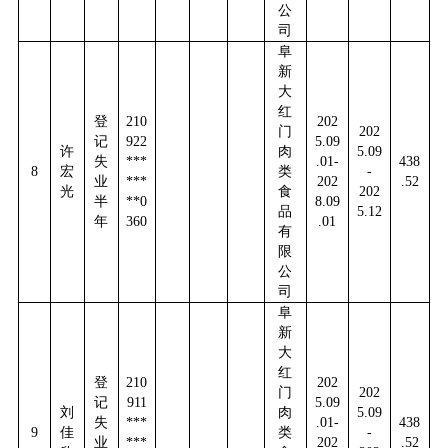
公
司
阜
新
大
红
登
210
202
门
202
记
922
5.09
许
肉
5.09
失
***
.01-
438
8
宏
类
-
业
***
202
.52
光
食
202
半
**0
8.09
品
5.12
年
360
.01
有
限
公
司
阜
新
大
红
登
210
202
门
202
记
911
5.09
刘
肉
5.09
失
***
.01-
438
9
佳
类
-
业
***
202
.52