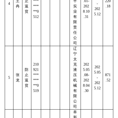
王
止
***
平
.01-
220
4
-
冉
返
***
实
202
.18
202
贫
**0
业
8.10
5.12
512
有
.31
限
责
任
公
司
辽
宁
太
210
克
202
202
防
921
液
5.05
5.05
张
止
***
压
.08-
871
5
-
龙
返
***
机
202
.52
202
贫
**0
械
8.04
5.12
519
有
.30
限
公
司
阜
新