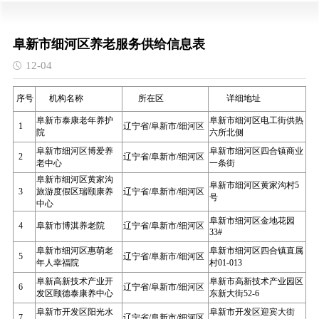
阜新市细河区养老服务供给信息表
12-04
序号
机构名称
所在区
详细地址
阜新市泰康老年养护
阜新市细河区电工街供热
1
辽宁省/阜新市/细河区
院
六所北侧
阜新市细河区博爱养
阜新市细河区四合镇商业
2
辽宁省/阜新市/细河区
老中心
一条街
阜新市细河区黄家沟
阜新市细河区黄家沟村5
3
旅游度假区瑞颐康养
辽宁省/阜新市/细河区
号
中心
阜新市细河区金地花园
4
阜新市博淇养老院
辽宁省/阜新市/细河区
33#
阜新市细河区惠萌老
阜新市细河区四合镇直属
5
辽宁省/阜新市/细河区
年人幸福院
村01-013
阜新高新技术产业开
阜新市高新技术产业园区
6
辽宁省/阜新市/细河区
发区颐德泰康养中心
东新大街52-6
阜新市开发区阳光水
阜新市开发区迎宾大街
7
辽宁省/阜新市/细河区