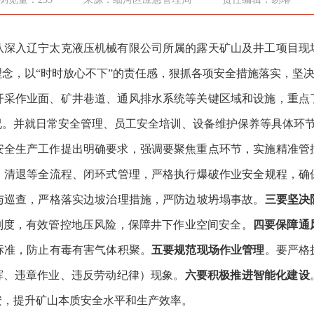
带队深入辽宁太克液压机械有限公司所属的露天矿山及井工项目
念，以“时时放心不下”的责任感，狠抓各项安全措施落实，坚
开采作业面、矿井巷道、通风排水系统等关键区域和设施，重点
况。并就日常安全管理、员工安全培训、设备维护保养等具体环
安全生产工作提出明确要求，强调要聚焦重点环节，实施精准管
、清退等全流程、闭环式管理，严格执行爆破作业安全规程，确
与巡查，严格落实边坡治理措施，严防边坡坍塌事故。
三要坚决
”制度，有效管控地压风险，保障井下作业空间安全。
四要保障通
标准，防止有毒有害气体积聚。
五要规范现场作业管理
。
要严格
指挥、违章作业、违反劳动纪律）现象。
六要积极推进智能化建设
安，提升矿山本质安全水平和生产效率。