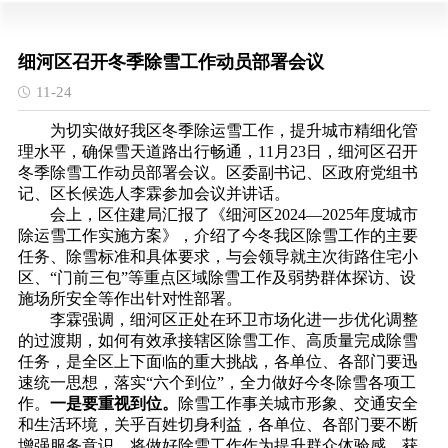
细河区召开冬季除雪工作动员部署会议
11-24
为切实做好我区冬季除运雪工作，提升城市精细化管
理水平，确保雪天道路出行畅通，
11月23日，细河区召开
冬季除雪工作动员部署会议。区委副书记、区政府党组书
记、区长候选人李霖参加会议并讲话。
会上，区住建局汇报了《细河区
2024—2025年度城市
除运雪工作实施方案》，介绍了今冬我区除雪工作的主要
任务、除雪标准和具体要求，与会领导就主次街路住宅小
区、“门前三包”等重点区域除雪工作及弱势群体探访、设
施场所安全等作出针对性部署。
李霖强调，细河区正处在环卫市场化进一步优化调整
的过渡期，如何有效承接辖区除雪工作、高质量完成除雪
任务，是全区上下面临的重大挑战，各单位、各部门要迅
速统一思想，落实
“六个到位”，全力做好今冬除雪各项工
作。
一是要重视到位。
除雪工作事关城市形象、交通安全
和生活环境，关乎百姓切身利益，各单位、各部门要不断
增强服务意识，将做好除雪工作作为提升群众体验感、获