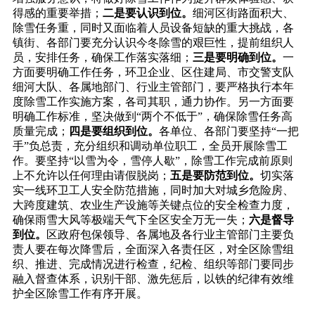
得感的重要举措；
二是要认识到位。
细河区街路面积大、
除雪任务重，同时又面临着人员设备短缺的重大挑战，各
镇街、各部门要充分认识今冬除雪的艰巨性，提前组织人
员，安排任务，确保工作落实落细；
三是要明确到位。
一
方面要明确工作任务，环卫企业、区住建局、市交警支队
细河大队、各属地部门、行业主管部门，要严格执行本年
度除雪工作实施方案，各司其职，通力协作。另一方面要
明确工作标准，坚决做到
“两个不低于”，确保除雪任务高
质量完成；
四是要组织到位。
各单位、各部门要坚持
“一把
手”负总责，充分组织和调动单位职工，全员开展除雪工
作。要坚持“以雪为令，雪停人歇”，除雪工作完成前原则
上不允许以任何理由请假脱岗；
五是要防范到位。
切实落
实一线环卫工人安全防范措施，同时加大对城乡危险房、
大跨度建筑、农业生产设施等关键点位的安全检查力度，
确保雨雪大风等极端天气下全区安全万无一失；
六是督导
到位。
区政府包保领导、各属地及各行业主管部门主要负
责人要在每次降雪后，全面深入各责任区，对全区除雪组
织、推进、完成情况进行检查，纪检、组织等部门要同步
融入督查体系，识别干部、激先惩后，以铁的纪律有效维
护全区除雪工作有序开展。