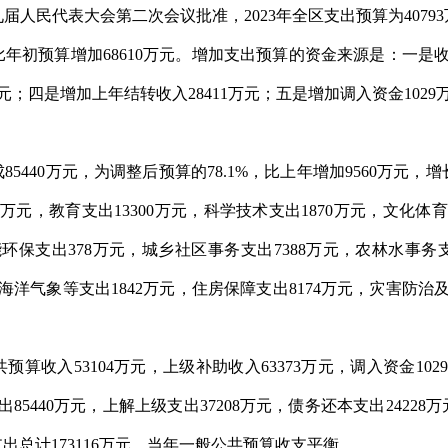
届人民代表大会第二次会议批准，2023年全区支出预算为407
，比年初预算增加68610万元。增加支出预算的资金来源是：一是收
4万元；四是增加上年结转收入28411万元；五是增加调入资金102
5440万元，为调整后预算的78.1%，比上年增加9560万元，增长
4万元，教育支出13300万元，科学技术支出1870万元，文化
节能环保支出378万元，城乡社区事务支出7388万元，农林水事务支
海洋气象等支出1842万元，住房保障支出8174万元，灾害防治及
预算收入53104万元，上级补助收入63373万元，调入资金10
年支出85440万元，上解上级支出37208万元，债务还本支出2422
支出总计173116万元，当年一般公共预算收支平衡。