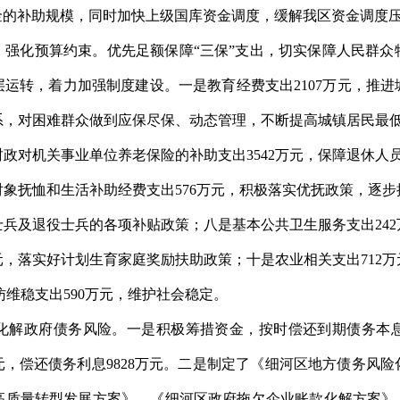
金的补助规模，同时加快上级国库资金调度，缓解我区资金调度
，强化预算约束。优先足额保障“三保”支出，切实保障人民群众
运转，着力加强制度建设。一是教育经费支出2107万元，推
体系，对困难群众做到应保尽保、动态管理，不断提高城镇居民最低
政对机关事业单位养老保险的补助支出3542万元，保障退休人
象抚恤和生活补助经费支出576万元，积极落实优抚政策，逐
务士兵及退役士兵的各项补贴政策；八是基本公共卫生服务支出24
万元，落实好计划生育家庭奖励扶助政策；十是农业相关支出712
维稳支出590万元，维护社会稳定。
化解政府债务风险。一是积极筹措资金，按时偿还到期债务本息，
75万元，偿还债务利息9828万元。二是制定了《细河区地方债务
高质量转型发展方案》、《细河区政府拖欠企业账款化解方案》、