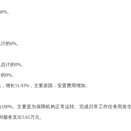
的
0
%。
。
。
总计的
0
%。
。
入总计的
0
%。
计的
0
%。
元，增长
51.93
%，主要原因：
安置费用增加
。
的
100
%。主要是为保障机构正常运转、完成日常工作任务而发
和服务支出
5.61
万元。
。