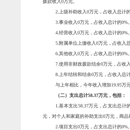
拨款收入
0
万元。
2.上级补助收入
0
万元，占收入总计
3.事业收入
0
万元，占收入总计的
0
%
4.经营收入
0
万元，占收入总计的
0
%
5.附属单位上缴收入
0
万元，占收入
6.其他收入
0
万元，占收入总计的
0
%
7.
使用非财政拨款结余
0
万元，占收
8.上年结转和结余
0
万元，占收入总
与上年相比，今年收入增加
19.95
万
（二）支出总计
58.37
万元，包括：
1.基本支出
58.37
万元，占支出总计
元，对个人和家庭的补助支出
0
万元，商品
2.项目支出
0
万元，占支出总计的
0
%