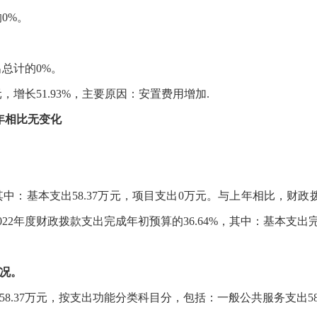
的
0
%。
。
出总计的
0
%。
元，增长
51.93
%，主要原因：
安置费用增加
.
年相比无变化
其中：基本支出
58.37
万元，项目支出
0
万元。与上年相比，财政
022
年度
财政拨款支出完成年初预算的
36.64
%，其中：基本支出
况。
58.37
万元，按支出功能分类科目分，包括：一般公共服务支出
5