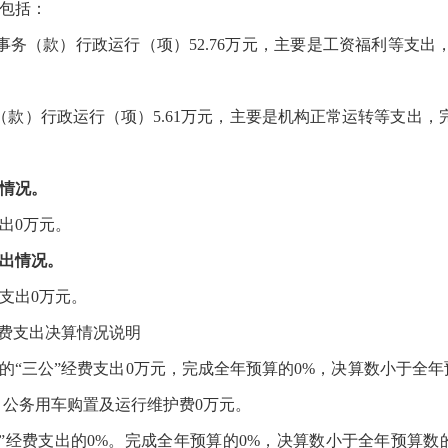
包括：
事务（款）
行政运行
（
项）
52.76
万元，主要是
工资福利
等支出
（款）
行政运行
（
项）
5.61
万元，主要是机构正常运转
等
支出，
情况。
出
0
万元。
出
情况。
支出
0
万元。
经费支出决算情况
说明
的
“三公”经费支出
0
万元，完成
全年
预算的
0
%，决算数小于
全年
，公务用车购置及运行维护费
0
万元。
公”经费支出
的
0%。
完成
全年
预算的
0
%，决算数小于
全年
预算数