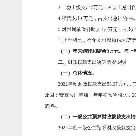
3.上缴上级支出
0
万元，占支出总计
4.经营支出
0
万元，占支出总计的
0
%
5.对附属单位补助支出
0
万元，占支
与上年相比，今年支出增加
19.95
万
（三）年末结转和结余
0
万元。
与上
二、财政拨款支出决算情况
说明
（一）总体情况。
2022
年度财政拨款支出
58.37
万元，
原因：
安置费用增加
。与年初预算相比，
2
的
0
%。
（二）
一般公共预算财政拨款支出
情
2022
年度一般公共预算财政拨款支出