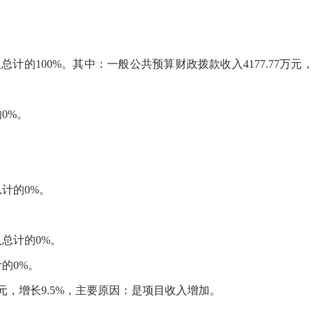
：
入总计的
100
%。其中：
一般
公共预算财政拨款收入
4177.77
万元
的
0
%。
。
。
总计的
0
%。
。
入总计的
0
%。
计的
0
%。
元，增长
9.5
%，主要原因：
是项目收入增加。