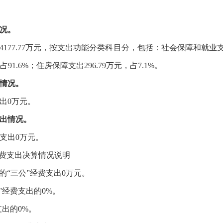
况。
4177.77
万元，按支出功能分类科目分，包括：社会保障和就业
占
91.6
%；住房保障支出
296.79
万元，占
7.1
%。
情况。
出
0
万元
。
出
情况。
支出
0
万元
。
经费支出决算情况
说明
的
“三公”经费支出
0
万元
。
”经费支出的0%。
支出的0%。