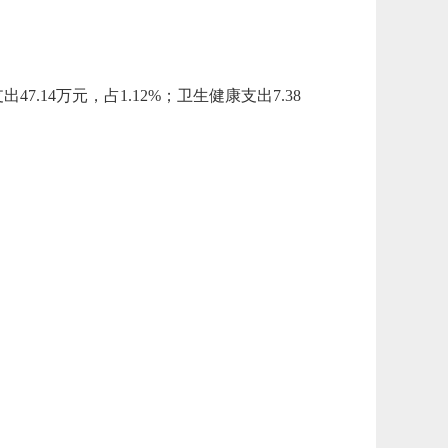
支出
47.14
万元，占
1.12
%；卫生健康支出
7.38