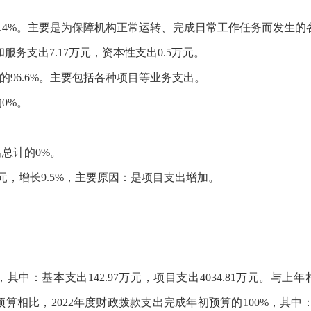
：
.4
%。主要是为保障机构正常运转、完成日常工作任务而发生的
和服务支出
7.17
万元，
资本性支出
0.5万元
。
的
96.6
%。主要包括
各种项目
等业务支出。
的
0
%。
。
出总计的
0
%。
元，增长
9.5
%，主要原因：
是项目支出增加
。
，其中：基本支出
142.97
万元，项目支出
4034.81
万元。与上年
预算相比，
2022
年度
财政拨款支出完成年初预算的
100
%，其中