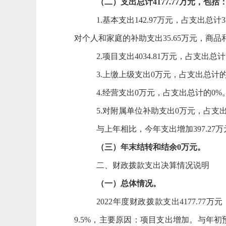
（二）支出总计
4177.77
万元，包括
1.基本支出
142.97
万元，占支出总计
3
对个人和家庭的补助支出
35.65
万元，商品
2.项目支出
4034.81
万元，占支出总计
3.上缴上级支出
0
万元，占支出总计
4.经营支出
0
万元，占支出总计的
0
%
5.对附属单位补助支出
0
万元，占支
与上年相比，今年支出增加
397.27
万
（三）年末结转和结余
0
万元。
二、财政拨款支出决算情况
说明
（一）总体情况。
2022
年度财政拨款支出
4177.77
万元
9.5
%，主要原因：
项目支出增加
。与年初