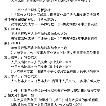
人车比例=本期末在职人员数÷本期末公务用车实有数:1
二、事业单位财务分析指标
1.决算收入和支出完成率，衡量事业单位收入和支出总决算及
分项决算完成的程度。计算公式为：
决算收入完成率＝年终执行数÷（年初决算数±年中决算调整
数）×100%
年终执行数不含上年结转和结余收入数
决算支出完成率＝年终执行数÷（年初决算数±年中决算调整
数）×100%
年终执行数不含上年结转和结余支出数
2.人员支出、公用支出占事业支出的比率，衡量事业单位事业
支出结构。计算公式为：
人员支出比率＝人员支出÷事业支出×100%
公用支出比率＝公用支出÷事业支出×100%
3.人均基本支出，衡量事业单位按照实际在编人数平均的基本
支出水平。计算公式为：
人均基本支出＝（基本支出-离退休人员支出）÷实际在编人数
此外，行业事业单位还可根据相关财务制度规定和分析需要增
加相关分析指标，如：
1.财政拨款依存度, 衡量部门（单位）对财政拨款的依赖程度。
财政拨款依存度＝财政拨款收入÷收入总额×100%