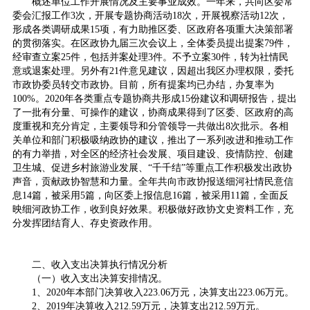
概述单位工作开展情况及主要事业成效。一年来，共向区委常
委会汇报工作3次，开展专题协商活动18次，开展视察活动12次，
形成各类调研成果15项，有力助推区委、区政府各项重大决策部署
的贯彻落实。在区政协九届三次会议上，全体委员提出提案79件，
经审查立案25件，包括并案处理3件。不予立案30件，转为社情民
意或退案处理。另外有21件意见建议，因超出我区办理权限，委托
市政协委员转交市政协。目前，所有提案均已办结，办复率为
100%。2020年各类重点专题协商共形成15份建议和调研报告，提出
了一批有分量、可操作的建议，协商成果得到了区委、区政府的高
度重视和充分肯定，主要领导和分管领导一共做出8次批示。各相
关单位和部门积极吸纳政协的建议，推出了一系列改进和推动工作
的有力举措，对全区的经济社会发展、项目建设、疫情防控、创建
卫生城、促进乡村旅游业发展、“千千结”等重点工作积极发出政协
声音，贡献政协智慧和力量。全年共向市政协报送细河社情民意信
息14篇，被采用5篇，向区委上报信息16篇，被采用11篇，全面反
映细河政协工作，收到良好效果。积极做好政协文史资料工作，充
分发挥团结育人、存史资政作用。
二、收入支出决算执行情况分析
（一）收入支出决算安排情况。
1、2020年本部门决算收入223.06万元，决算支出223.06万元。
2、2019年决算收入212.59万元，决算支出212.59万元。