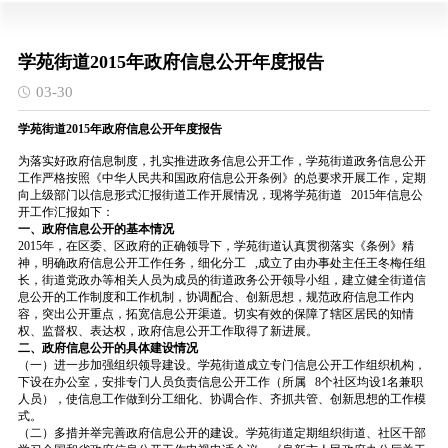
学苑街道2015年政府信息公开年度报告
03-30
学苑街道2015年政府信息公开年度报告
为落实好政府信息制度，扎实推进政务信息公开工作，学苑街道政务信息公开
工作严格按照《中华人民共和国政府信息公开条例》的总要求开展工作，定期
向上级部门以信息形式汇报街道工作开展情况，现将学苑街道 2015年信息公
开工作汇报如下：
一、政府信息公开的基本情况
2015年，在区委、区政府的正确领导下，学苑街道认真贯彻落实《条例》精
神，明确政府信息公开工作任务，细化分工 ,成立了由办事处主任王冬梅任组
长，街道党政办等相关人员为成员的街道政务公开领导小组，建立健全街道信
息公开的工作制度和工作机制，协调配合、创新思想，规范政府信息工作内
容，突出公开重点，拓宽信息公开渠道。切实有效的保障了辖区居民的知情
权、监督权、表达权，政府信息公开工作取得了新进展。
二、政府信息公开的具体建设情况
（一）进一步加强组织领导建设。学苑街道成立专门信息公开工作组织机构，
下设在办公室，安排专门人员负责信息公开工作（所属 8个社区均设1名兼职
人员），使信息工作做到分工细化、协调合作、齐抓共管、创新思想的工作模
式。
（二）多措并举完善政府信息公开的建设。学苑街道定期组织街道、社区干部