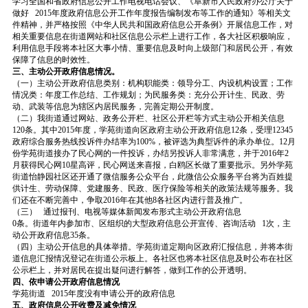
学习全国和省政府信息公开工作电视电话会议、《阜新市人民政府办公厅关于
做好 2015年度政府信息公开工作年度报告编制发布等工作的通知》等相关文
件精神，并严格按照《中华人民共和国政府信息公开条例》开展信息工作，对
相关重要信息在街道网站和社区信息公示栏上进行工作，各大社区积极响应，
利用信息手段将本社区大事小情、重要信息及时向上级部门和居民公开，有效
保障了信息的时效性。
三、主动公开政府信息情况。
（一）主动公开政府信息类别：机构职能类：领导分工、内设机构设置；工作
情况类：年度工作总结、工作规划；为民服务类：充分公开计生、民政、劳
动、武装等信息为辖区内居民服务，完善定期公开制度。
（二）我街道通过网站、政务公开栏、社区公开栏等方式主动公开相关信息
120条。其中2015年度，学苑街道向区政府主动公开政府信息12条，受理12345
政府综合服务热线投诉件办结率为100%，被评选为典型诉件的承办单位。12月
份学苑街道接办了民心网的一件投诉，办结另投诉人非常满意，并于2016年2
月获得民心网10星高评，民心网送来喜报，白鸥区长做了重要批示。另外学苑
街道怡静园社区还开通了微信服务公众平台，此微信公众服务平台将为百姓提
供计生、劳动保障、党建服务、民政、医疗保险等相关的政策法规等服务。我
们还在不断完善中，争取2016年在其他8各社区内进行普及推广。
（三） 通过报刊、电视等媒体新闻发布形式主动公开政府信息
0条。街道年内参加市、区组织的大型政府信息公开宣传、咨询活动 1次，主
动公开政府信息35条。
（四）主动公开信息的具体举措。学苑街道定期向区政府汇报信息，并将本街
道信息汇报情况登记在街道公示板上。各社区也将本社区信息及时公布在社区
公示栏上，并对居民在提出疑问进行解答，做到工作的公开透明。
四、依申请公开政府信息情况
学苑街道 2015年度没有申请公开的政府信息
五、政府信息公开收费及减免情况