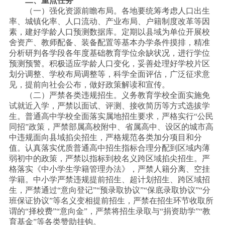
二、重点任务
（一）强化资源前瞻布局。各地要统筹考虑人口出生
率、城镇化率、人口流动、产业布局、户籍制度改革等因
素，建好学龄人口预测数据库。定期以县域为单位开展校
舍资产、教师配备、装备配置等基本办学条件摸排，精准
分析研判各学段各年度基础教育学位余缺状况，进行学位
预测预警。积极适应学龄人口变化，妥善处理好学校片区
划分调整、学校布局调整等，科学全面评估，广泛征求意
见，提前向社会公布，做好政策解读和宣传。
（二）严禁各类违规招生。义务教育学校全面实施免
试就近入学，严禁以面试、评测、接收简历等方式选拔学
生。普通高中学校全面落实属地招生要求，严格实行
“公民
同招”政策，严禁部属高校附中、省属高中、设区的城市高
中违规面向县域掐尖招生，严格规范各类加分项目和分
值。认真落实优质普通高中招生指标合理分配到区域内薄
弱初中的政策，严禁以指标到校名义跨区域掐尖招生。严
格落实《中小学生学籍管理办法》，严禁人籍分离、空挂
学籍。中小学严禁违规提前招生、超计划招生、跨区域招
生，严禁通过“意向登记”“预录取协议”“保底录取协议”“分
班保证协议”等名义变相提前招生，严禁在招生环节收取所
谓的“择校费”“意向金”，严禁将招生录取与“捐资助学”“教
育基金”等各类赞助挂钩。