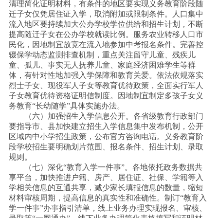
清理简化证明材料，有条件的地区要实现义务教育阶段随
迁子女仅凭居住证入学，取消附加或限制条件。人口集中
流入地区要持续加大公办学校学位供给和招生计划，不断
提高随迁子女在公办学校就读比例。服务农业转移人口市
民化，因地制宜放宽在流入地参加中考报名条件。完善控
辍保学动态监测排查机制，重点关注留守儿童、残疾儿
童、孤儿、事实无人抚养儿童、家庭经济困难学生等群
体，有针对性地加强入学保障和教育关爱。依法依规落实
烈士子女、现役军人子女等教育优待政策，全面实行军人
子女教育优待资格证明信制度。因地制宜制定多孩子女义
务教育“长幼随学”具体实施办法。
（六）加强招生入学信息公开。各省级教育行政部门
要指导市、县加快建立招生入学信息集中发布机制，公开
区域内中小学招生政策，公布官方咨询电话。义务教育阶
段学校招生要明确划片范围、报名条件、招生计划、录取
规则。
（七）深化
“教育入学一件事”。各地依托政务数据共
享平台，加快推进户籍、房产、居住证、社保、学籍等入
学相关信息的互通共享，减少家长填报信息的数量，缩短
材料审核周期，提高信息的真实性和准确性。制订“教育入
学一件事”办事指引清单，线上业务办理实现报名、审核、