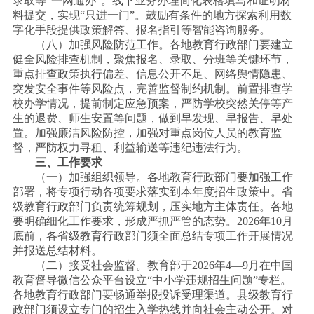
录取等“一网通办”。线下业务办理简化表格填写和证明材
料提交，实现“只进一门”。鼓励有条件的地方探索利用数
字化手段提供政策解答、报名指引等智能咨询服务。
（八）加强风险防范工作。各地教育行政部门要建立
健全风险排查机制，聚焦报名、录取、分班等关键环节，
重点排查政策执行偏差、信息公开不足、网络舆情隐患、
突发安全事件等风险点，完善监督制约机制。前置排查学
校办学情况，提前制定应急预案，严防学校突然关停等产
生的退费、师生安置等问题，做到早发现、早报告、早处
置。加强廉洁风险防控，加强对重点岗位人员的教育监
督，严防权力寻租、利益输送等违纪违法行为。
三、工作要求
（一）加强组织领导。各地教育行政部门要加强工作
部署，将专项行动各项要求落实到本年度招生政策中。省
级教育行政部门负责统筹规划，压实地方主体责任。各地
要明确细化工作要求，形成严抓严管的态势。
2026年10月
底前，各省级教育行政部门须全面总结专项工作开展情况
并报送总结材料。
（二）接受社会监督。教育部于
2026年4—9月在中国
教育督导微信公众平台设立“中小学违规招生问题”专栏。
各地教育行政部门要畅通举报投诉受理渠道。县级教育行
政部门须设立专门的招生入学热线并向社会主动公开。对