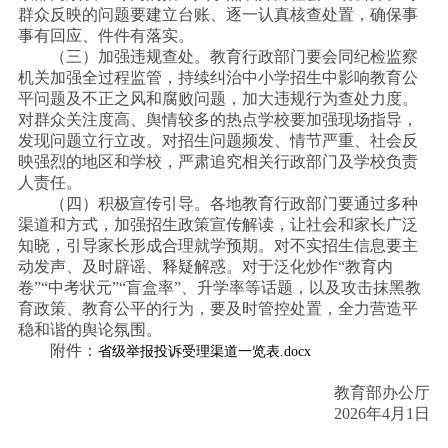
群众反映的问题要建立台账、逐一认真核查处置，确保事
事有回应、件件有落实。
（三）加强违规查处。教育行政部门要会同纪检监察
机关加强全过程监管，持续纠治中小学招生中影响教育公
平问题及不正之风和腐败问题，加大违规行为查处力度。
对群众关注度高、舆情较多的热点学校要加强现场指导，
发现问题立行立改。对招生问题频发、情节严重、社会反
映强烈的地区和学校，严肃追究相关行政部门及学校负责
人责任。
（四）积极宣传引导。各地教育行政部门要通过多种
渠道和方式，加强招生政策宣传解读，让社会和家长广泛
知晓，引导家长形成合理就学预期。对不实招生信息要主
动发声、及时辟谣、释疑解惑。对于泛化炒作
“教育内
卷”“中考状元”“盲盒率”、升学率等话题，以及攻击抹黑教
育政策、教育公平的行为，要及时管控处置，全力营造平
稳和谐的舆论氛围。
附件：
省级举报投诉受理渠道一览表.docx
教育部办公厅
2026年4月1日