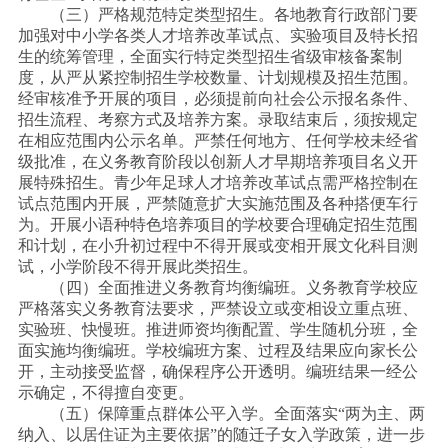
（三）严格规范特定类型招生。各地教育行政部门要
加强对中小学各类人才培养改革试点、实验项目及特长招
生的统筹管理，全面实行特定类型招生省级审核备案制
度，从严从紧控制招生学校数量、计划规模及招生范围。
经审核准予开展的项目，必须提前向社会公示报名条件、
招生流程、考察方式及培养方案。录取结束后，须按规定
在相应范围内公示名单。严禁任何地方、任何学校未经省
级批准，在义务教育阶段以创新人才早期培养项目名义开
展特殊招生。青少年足球人才培养改革试点需严格控制在
试点范围内开展，严禁随意扩大实施范围及各种搭便车行
为。开展小语种特色培养项目的学校要合理确定招生范围
和计划，在小升初过程中不得开展或变相开展文化科目测
试，小学阶段不得开展此类招生。
（四）全面推进义务教育均衡编班。义务教育学校应
严格落实义务教育法要求，严禁设立或变相设立重点班、
实验班、快慢班。推进师资均衡配置、学生随机分班，全
面实施均衡编班。学校编班方案、过程及结果应向家长公
开，主动接受监督，确保程序公开透明。编班结果一经公
示确定，不得擅自变更。
（五）保障重点群体公平入学。全面落实
“两为主、两
纳入、以居住证为主要依据”的随迁子女入学政策，进一步