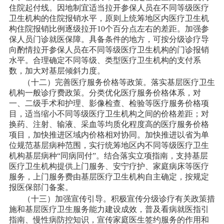
住院起付线。因地制宜适当拉开参保人员在不同等级医疗
卫生机构的住院报销水平，原则上统筹地区内医疗卫生机
构住院报销比例逐级拉开
10个百分点左右的差距。加强参
保人员门诊就医保障。具备条件的地方，可按分级诊疗导
向酌情拉开参保人员在不同等级医疗卫生机构的门诊报销
水平。合理确定不同等级、类型医疗卫生机构的支付系
数，加大对基层倾斜力度。
（十二）完善医疗服务价格等政策。落实基层医疗卫生
机构一般诊疗费政策。分类优化医疗服务价格体系，对
一、二级手术和护理、影像检查、检验等医疗服务价格项
目，适当缩小不同等级医疗卫生机构之间的价格差距；对
换药、注射、输液、采血等均质化程度高的医疗服务价格
项目，加快推进区域内价格相对协同。加快推进以省为单
位规范基层病种范围，实行统筹地区内不同等级医疗卫生
机构基层病种
“同病同付”。结合落实立项指南，支持基层
医疗卫生机构提供上门服务、安宁疗护、家庭病床等医疗
服务，上门服务费由基层医疗卫生机构自主确定，按规定
报医保部门备案。
（十三）加强宣传引导。积极宣传分级诊疗有关政策措
施和基层医疗卫生服务能力建设成效，普及看病就医指引
指南、慢性病防控知识，宣传家庭医生签约服务的作用和