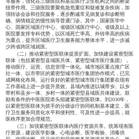
等服务，强化在三级医院和基层医疗卫生机构之间的桥梁
纽带作用。三级医院要聚焦急危重症和疑难复杂疾病，加
强转诊会诊和住院服务，逐步酌减常见病复诊和诊断明
确、病情稳定的慢性病等普通门诊。其中，国家医学中
心、国家区域医疗中心、省级区域医疗中心、省级及以上
医院要发挥专科优势，以区域死亡率高、外转率高的疾病
为重点，提升区域医疗卫生服务能力整体水平，进一步减
少跨省跨区域就医。
（二）推动紧密型医联体提质扩面。加快建设紧密型医
联体（包括紧密型县域医共体、紧密型城市医疗集团），
推动医疗、运营、信息管理一体化。城市地区重点推广区
社一体、以市带区的紧密型城市医疗集团协作模式，已完
成网格化布局、运行良好的紧密型城市医疗集团要在现有
工作基础上进一步提升质效。县域内推进以城带乡、以乡
带村和县乡一体、乡村一体的紧密型县域医共体建设。鼓
励有条件的中医医院牵头组建紧密型医联体。到
2030年，
以紧密型医联体为抓手的分级诊疗协同机制基本建立，医
疗卫生服务同质化水平和便利性、可及性进一步提高，就
医秩序更加合理规范。
（三）加强紧密型医联体内医疗资源共享。统筹现有医
疗资源，建设医学影像、心电诊断、医学检验、消毒供