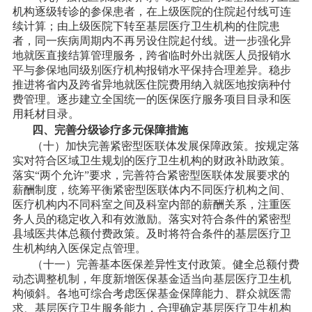
机构逐级转诊的参保患者，在上级医院的住院起付线可连
续计算；由上级医院下转至基层医疗卫生机构的住院患
者，同一疾病周期内不再另设住院起付线。进一步强化异
地就医直接结算管理服务，跨省临时外出就医人员报销水
平与参保地同级别医疗机构报销水平保持合理差异。稳步
推进将省内及跨省异地就医住院费用纳入就医地按病种付
费管理。逐步建立全国统一的医保医疗服务项目目录和医
用耗材目录。
四、完善分级诊疗多元保障措施
（十）加快完善紧密型医联体发展保障政策。按规定落
实对符合区域卫生规划的医疗卫生机构的财政补助政策。
落实
“两个允许”要求，完善符合紧密型医联体发展要求的
薪酬制度，统筹平衡紧密型医联体内不同医疗机构之间、
医疗机构内不同科室之间及科室内部的薪酬关系，注重医
务人员的稳定收入和有效激励。落实对符合条件的紧密型
县域医共体总额付费政策。及时将符合条件的基层医疗卫
生机构纳入医保定点管理。
（十一）完善基本医保差异性支付政策。健全总额付费
动态调整机制，年度新增医保基金适当向基层医疗卫生机
构倾斜。各地可综合考虑医保基金保障能力、群众就医需
求、基层医疗卫生服务能力，合理确定基层医疗卫生机构