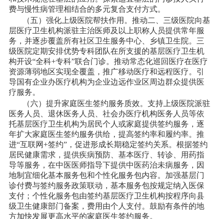
费与慢性病管理相结合的多元复合支付方式。
（五）强化上级医院帮扶作用。推动二、三级医院向基
层医疗卫生机构派驻主治医师及以上职称人员提供常年服
务，并逐步覆盖所有社区卫生服务中心、乡镇卫生院。三
级医院定期安排优势专科团队在所支援的基层医疗卫生机
构开设
“全科+专科”联合门诊。推动常态化巡回医疗在医疗
资源薄弱地区实现全覆盖，推广移动医疗和远程医疗。引
导国有企业办医疗机构为企业边远作业区周边群众提供医
疗服务。
（六）提升家庭医生签约服务质效。支持上级医院派驻
医务人员、退休医务人员、社会办医疗机构医务人员等依
托基层医疗卫生机构为居民个人或家庭提供签约服务，逐
年扩大家庭医生签约服务供给，提高签约率和履约率。推
进
“互联网+签约”，促进形成长期稳定签约关系。根据签约
居民健康需求，提供疾病预防、基本医疗、转诊、用药指
导等服务，在中医医师指导下提供中医药治未病服务，因
地制宜细化基本服务包和个性化服务包内容。加强基层门
诊付费与签约服务政策联动，基本服务包按规定纳入医保
支付；个性化服务包由签约基层医疗卫生机构按程序向县
级卫生健康部门备案，费用由个人支付。鼓励有条件的地
方加快发展更高水平的家庭医生签约服务。