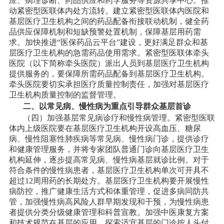
应、病理诊断、药品供应和药学服务等资源共享中心。推
动紧密型医联体内处方流转。建立紧密型医联体内医院和
基层医疗卫生机构之间的药品配备衔接联动机制，健全药
品供应保障机制和短缺预警处置机制，保障基层用药需
求。加快推进
“医保药品云平台”建设，更好满足群众和基
层医疗卫生机构的急需药品使用需求。紧密型医联体牵头
医院（以下简称牵头医院）派出人员到基层医疗卫生机构
提供服务的，要保障所需药品配备到基层医疗卫生机构。
牵头医院要切实承担医疗质量控制责任，加强对基层医疗
卫生机构质量控制的监督管理。
二、以常见病、慢性病为重点引导群众基层首诊
（四）加强基层常见病诊疗和慢性病管理。紧密型医联
体内上级医院要在基层医疗卫生机构开设高血压、糖尿
病、慢性阻塞性肺疾病等常见病、慢性病门诊，提供诊疗
和健康管理服务，并将专家团队普通门诊向基层医疗卫生
机构延伸，逐步提高常见病、慢性病基层就诊比例。对于
符合条件的慢性病患者，基层医疗卫生机构单次可开具不
超过
12周用药的长期处方。基层医疗卫生机构要开展慢性
病防控，推广健康生活方式和体重管理，促进多病同防共
管，加强慢性病高风险人群早期发现和干预，为慢性病患
者提供分类分级健康管理和科普宣教。加强中医康复方案
和技术规范在基层的应用。探索适宜基层的门诊按人头付