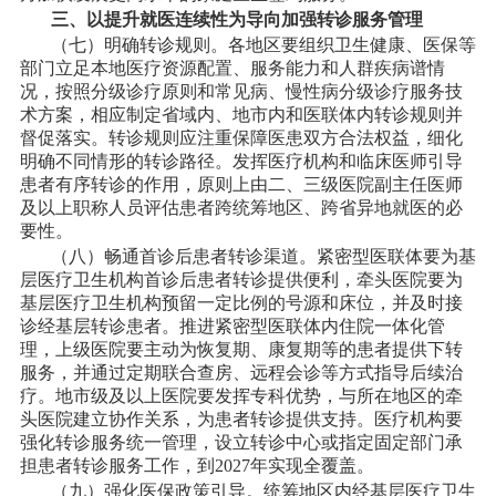
三、以提升就医连续性为导向加强转诊服务管理
（七）明确转诊规则。各地区要组织卫生健康、医保等
部门立足本地医疗资源配置、服务能力和人群疾病谱情
况，按照分级诊疗原则和常见病、慢性病分级诊疗服务技
术方案，相应制定省域内、地市内和医联体内转诊规则并
督促落实。转诊规则应注重保障医患双方合法权益，细化
明确不同情形的转诊路径。发挥医疗机构和临床医师引导
患者有序转诊的作用，原则上由二、三级医院副主任医师
及以上职称人员评估患者跨统筹地区、跨省异地就医的必
要性。
（八）畅通首诊后患者转诊渠道。紧密型医联体要为基
层医疗卫生机构首诊后患者转诊提供便利，牵头医院要为
基层医疗卫生机构预留一定比例的号源和床位，并及时接
诊经基层转诊患者。推进紧密型医联体内住院一体化管
理，上级医院要主动为恢复期、康复期等的患者提供下转
服务，并通过定期联合查房、远程会诊等方式指导后续治
疗。地市级及以上医院要发挥专科优势，与所在地区的牵
头医院建立协作关系，为患者转诊提供支持。医疗机构要
强化转诊服务统一管理，设立转诊中心或指定固定部门承
担患者转诊服务工作，到
2027年实现全覆盖。
（九）强化医保政策引导。统筹地区内经基层医疗卫生