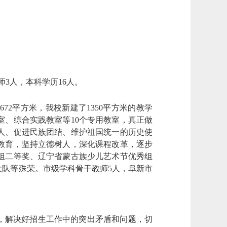
师
3人，本科学历
16
人。
2672
平方米，我校新建了
1350平方米的教学
、综合实践教室等10个专用教室，真正做
人
、
促进民族团结、维护祖国统一的历史使
教育，坚持立德树人，深化课程改革，逐步
组二等奖、辽宁省蒙古族少儿艺术节优秀组
大队等殊荣。市级学科骨干教师
5
人，阜新市
，解决好招生工作中的突出矛盾和问题，切