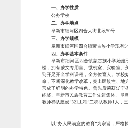
一、办学性质
公办学校
二、办学地点
阜新市细河区四合大街北段
50号
三、办学规模
阜新市细河区四合镇蒙古族小学现有
四、
办学基本条件
阜新市细河区四合镇蒙古族小学始建
楼，拥有蒙文专用室、微机室、实验室、
到开足开全学科课程，全方位育人。
学校
命，不断深化教学改革，突出民族性、地
形成了鲜明的办学特色。曾先后荣获辽宁
织奖、阜新市民族教育工作先进集体、阜
教师梯队建设
“321工程”二梯队教师1人，
以
“办人民满意的教育”为宗旨，严