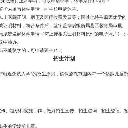
因无法坚持正常学习，可以申请休学，休学条件和程序：
监护人填写休学申请，向学校申请休学。
及以上医院证明、病历及医疗收费发票等；因其他特殊原因休学的
相关证明材料，符合条件后，签字盖章后报所属县区教育局审批。
学籍系统发起休学申请（需上传相关证明材料原件的电子照片）；
统中核办。
仍不能复学的，可申请延长1年。
招生计划
校
“就近免试入学”的招生原则，确保施教范围内每一个适龄儿童
宣传、组织和实施工作，做好招生宣传、招生咨询、招生登记、
前出生的学龄前儿童。