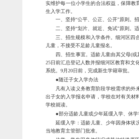
实维护每一位小学生的合法权益，保障教
生入学工作。
一、坚持
“公平、公正、公开”原则。
二、坚持
“划片、就近、免试”原则。
三、招生规模和入学条件。细河区四
儿童，不接受不足龄儿童报名。
四、招生事宜。适龄儿童由其父母
(
25日前汇总登记人数并报细河区教育和文
系统。9月20日前，完成新生学籍审批。
●
随迁子女入学办法
凡有入读义务教育阶段学校需求的外
出子女的入学报名申请，学校在对有关材
学校就读。
●
部分适龄儿童或少年延缓入学、休学
延缓入学：适龄儿童、少年因身体状
当地教育主管部门批准。