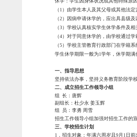
休学：学生因身体状况或其他特殊原
（
1）由学生本人及其父母或其他法定
（
2）因病申请休学的，应出具县级
（
3）学校认真核实学生休学条件及
（
4）对于同意休学的，由学校通过
（
5）学校主管教育行政部门在学籍系
学生休学期限一般为
1学年，休学期满
一、指导思想
坚持依法办事，坚持义务教育阶段学
二、成立招生工作领导小组
组
长：唐辉
副组长：杜少永
姜玉辉
组
员：李勇
周雪
招生工作领导小组加强对招生工作的
三、学校招生计划
1．招生对象：年满六周岁且9月1日