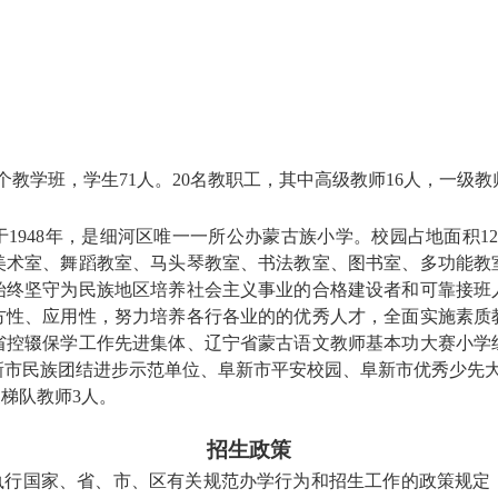
5个教学班，学生71人。
20
名教职工，其中高级教师
16
人，一级教
于
1948年，
是细河区唯一一所公办
蒙古族
小学。
校园占地面积
1
美术室、舞蹈教室、马头琴教室、书法教室、图书室、多功能教室
始终坚守为民族地区培养社会主义事业的合格建设者和可靠接班
方性、应用性，努力培养各行各业的的优秀人才，
全面实施素质
省控辍保学工作先进集体、辽宁省蒙古语文教师基本功大赛小学
新市民族团结进步示范单位、阜新市平安校园、阜新市优秀少先
三梯队教师
3
人。
招生政策
格执行国家、省、市、区有关规范办学行为和招生工作的政策规定