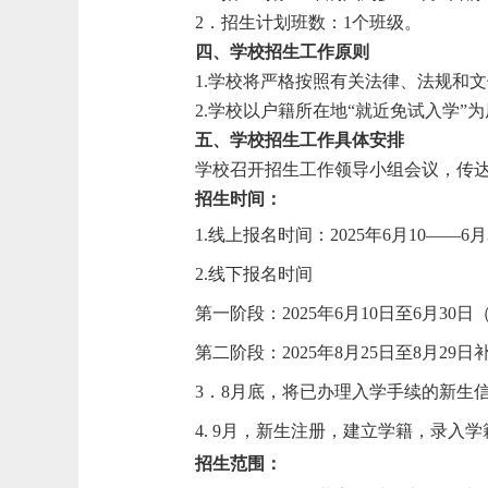
2．招生计划班数：1个班级。
四、学校招生工作原则
1.学校将严格按照有关法律、法规和
2.学校以户籍所在地“就近免试入学
五、学校招生工作具体安排
学校召开招生工作领导小组会议，传
招生时间：
1.
线上报名时间：
2025年6月10——
6
月
2.
线下报名时间
第一阶段：
202
5
年
6
月
1
0
日至
6
月
30
日
第二
阶段：
202
5
年
8月
25
日
至
8月
29
日
3．8月底，将已办理入学手续的新生
4. 9月，新生注册，建立学籍，录入
招生范围：