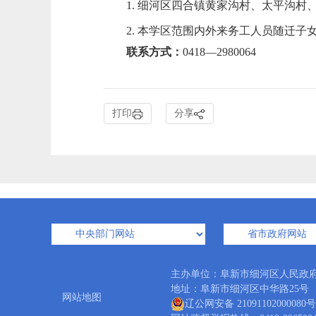
1.
细河区四合镇黄家沟村、太平沟村
2.
本学区
范围内
外来
务工人员随迁子
联系方式：
0418—2980064
打印
分享
主办单位：阜新市细河区人民政
地址：阜新市细河区中华路25号 邮编：
网站地图
辽公网安备 21091102000080号