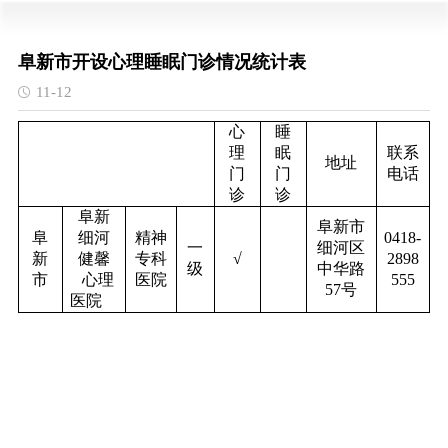
阜新市开设心理睡眠门诊情况统计表
11-12
心
睡
理
眠
联系
地址
门
门
电话
诊
诊
阜新
阜新市
阜
细河
精神
0418-
一
细河区
新
健馨
专科
√
2898
级
中华路
市
心理
医院
555
57号
医院