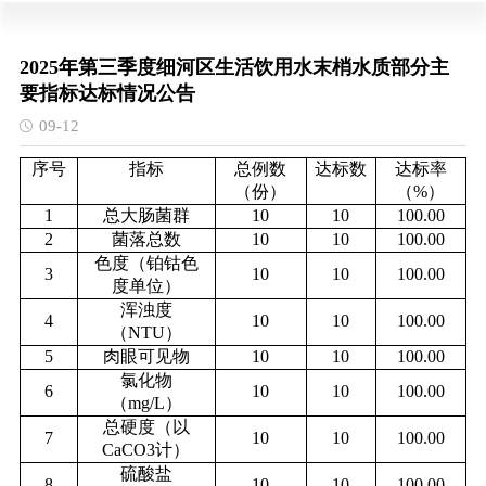
2025年第三季度细河区生活饮用水末梢水质部分主
要指标达标情况公告
09-12
序号
指标
总例数
达标数
达标率
（份）
（
%）
1
总大肠菌群
10
10
100.00
2
菌落总数
10
10
100.00
色度（铂钴色
3
10
10
100.00
度单位）
浑浊度
4
10
10
100.00
（
NTU）
5
肉眼可见物
10
10
100.00
氯化物
6
10
10
100.00
（
mg/L）
总硬度（以
7
10
10
100.00
CaCO3计）
硫酸盐
8
10
10
100.00