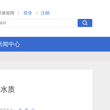
媒体矩阵
登录
注销
|
|
新闻中心
梢水质
文字大小：
大
中
小