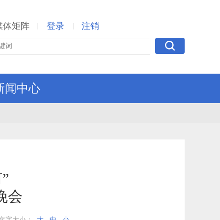
媒体矩阵
登录
注销
|
|
新闻中心
”
晚会
文字大小：
大
中
小