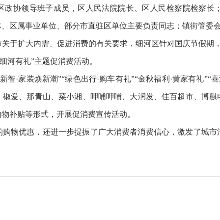
区政协领导班子成员，区人民法院院长、区人民检察院检察长
体、区属事业单位、部分市直驻区单位主要负责同志；镇街管委
市关于扩大内需、促进消费的有关要求，细河区针对国庆节假期
·细河有礼”主题促消费活动。
焕新智·家装焕新潮”“绿色出行·购车有礼”“金秋福利·黄家有礼”
、椒爱、那青山、菜小湘、呷哺呷哺、大润发、佳百超市、博麒电
购物补贴等形式，开展促消费宣传活动。
的购物优惠，还进一步提振了广大消费者消费信心，激发了城市