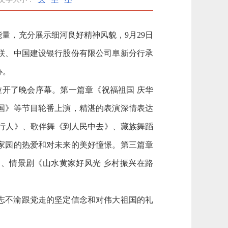
量，充分展示细河良好精神风貌，9月29日
联、中国建设银行股份有限公司阜新分行承
办。
》拉开了晚会序幕。第一篇章《祝福祖国 庆华
国》等节目轮番上演，精湛的表演深情表达
行人》、歌伴舞《到人民中去》、藏族舞蹈
家园的热爱和对未来的美好憧憬。第三篇章
》、情景剧《山水黄家好风光 乡村振兴在路
志不渝跟党走的坚定信念和对伟大祖国的礼