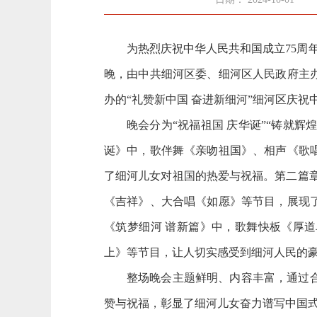
为热烈庆祝中华人民共和国成立
75
晚，由中共细河区委、细河区人民政府主
办的“礼赞新中国 奋进新细河”细河区庆
晚会分为
“祝福祖国 庆华诞”“铸就
诞》中，歌伴舞《亲吻祖国》、相声《歌
了细河儿女对祖国的热爱与祝福。第二篇
《吉祥》、大合唱《如愿》等节目，展现
《筑梦细河 谱新篇》中，歌舞快板《厚道
上》等节目，让人切实感受到细河人民的
整场晚会主题鲜明、内容丰富，通过
赞与祝福，彰显了细河儿女奋力谱写中国