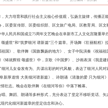
周年，大力培育和践行社会主义核心价值观，弘扬主旋律，传播正能
办，区委宣传部、区委组织部、区文旅广电局、区教育局、区文
祝中华人民共和国成立75周年文艺晚会在阜新市工人文化宫隆重举
辉煌 颂盛世”和“筑梦细河 谱新篇”三个篇章。开场舞《壮丽航程
唱祖国》、歌伴舞《国旗飘扬的地方》、女子中阮演奏《祝福祖
章《铸就辉煌 颂盛世》中，京歌《中国梦》、沙画表演《我是建
了细河儿女奋发有为、共谋出彩的时代风貌，表达了细河人民对
阜新厚道情 大美细河谱新篇》、诗朗诵《清澈的爱 只为细河
豪情壮志。晚会在歌伴舞《在细河等你》中落下帷幕。
合唱、舞蹈、朗诵等多种形式，充分表达了坚定不移听党话、矢
式现代化细河新篇章的坚定信念和决心。